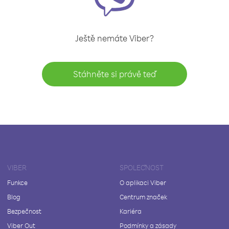
Ještě nemáte Viber?
Stáhněte si právě teď
VIBER
SPOLEČNOST
Funkce
O aplikaci Viber
Blog
Centrum značek
Bezpečnost
Kariéra
Viber Out
Podmínky a zásady