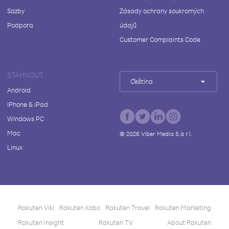
Sazby
Zásady ochrany soukromých
Podpora
údajů
Customer Complaints Code
STÁHNOUT
Čeština
Android
iPhone & iPad
Windows PC
Mac
©
2026
Viber Media S.à r.l.
Linux
Rakuten Viki
Rakuten Kobo
Rakuten Travel
Rakuten Marketing
Rakuten Insight
Rakuten TV
About Rakuten