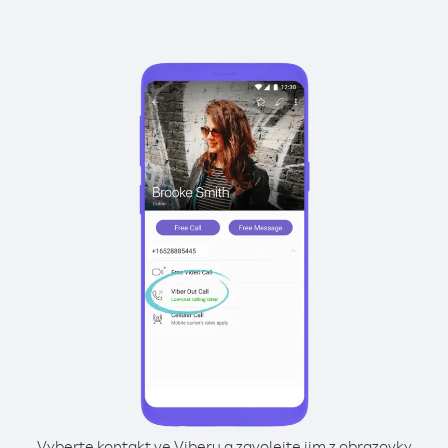
Vyberte kontakt ve Viberu a zavolejte jim z obrazovky