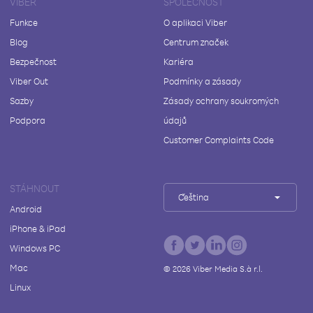
VIBER
SPOLEČNOST
Funkce
O aplikaci Viber
Blog
Centrum značek
Bezpečnost
Kariéra
Viber Out
Podmínky a zásady
Sazby
Zásady ochrany soukromých
Podpora
údajů
Customer Complaints Code
STÁHNOUT
Čeština
Android
iPhone & iPad
Windows PC
Mac
©
2026
Viber Media S.à r.l.
Linux