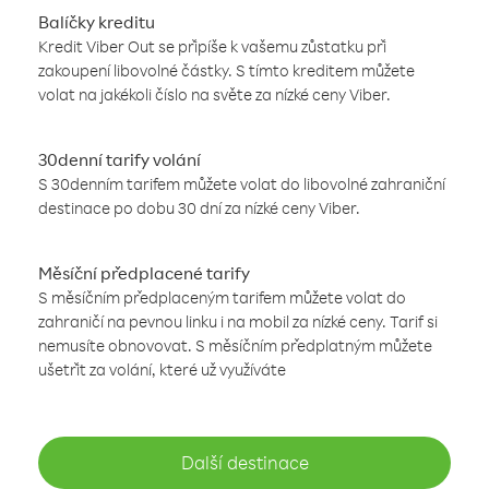
Balíčky kreditu
Kredit Viber Out se připíše k vašemu zůstatku při
zakoupení libovolné částky. S tímto kreditem můžete
volat na jakékoli číslo na světe za nízké ceny Viber.
30denní tarify volání
S 30denním tarifem můžete volat do libovolné zahraniční
destinace po dobu 30 dní za nízké ceny Viber.
Měsíční předplacené tarify
S měsíčním předplaceným tarifem můžete volat do
zahraničí na pevnou linku i na mobil za nízké ceny. Tarif si
nemusíte obnovovat. S měsíčním předplatným můžete
ušetřit za volání, které už využíváte
Další destinace