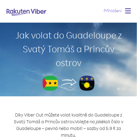
Přihlášení
Togg
navig
Jak volat do Guadeloupe z
Svatý Tomáš a Princův
ostrov
Díky Viber Out můžete volat kvalitně do Guadeloupe z
Svatý Tomáš a Princův ostrov.
Volejte na jakékoli číslo v
Guadeloupe – pevná nebo mobil! – sazby od 5.9 ¢ za
minutu.