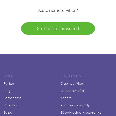
Ještě nemáte Viber?
Stáhněte si právě teď
VIBER
SPOLEČNOST
Funkce
O aplikaci Viber
Blog
Centrum značek
Bezpečnost
Kariéra
Viber Out
Podmínky a zásady
Sazby
Zásady ochrany soukromých