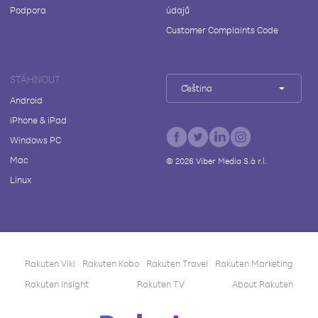
Podpora
údajů
Customer Complaints Code
STÁHNOUT
Čeština
Android
iPhone & iPad
Windows PC
Mac
©
2026
Viber Media S.à r.l.
Linux
Rakuten Viki
Rakuten Kobo
Rakuten Travel
Rakuten Marketing
Rakuten Insight
Rakuten TV
About Rakuten