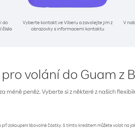
í do
Vyberte kontakt ve Viberu a zavolejte jim z
V nab
obrazovky s informacemi kontaktu
í číslo
 pro volání do Guam z 
 za méně peněz. Vyberte si z některé z našich flexibi
 při zakoupení libovolné částky. S tímto kreditem můžete volat na jaké