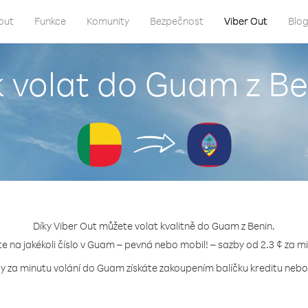
out
Funkce
Komunity
Bezpečnost
Viber Out
Blo
k volat do Guam z Be
Díky Viber Out můžete volat kvalitně do Guam z Benin.
te na jakékoli číslo v Guam – pevná nebo mobil! – sazby od 2.3 ¢ za m
by za minutu volání do Guam získáte zakoupením balíčku kreditu nebo t