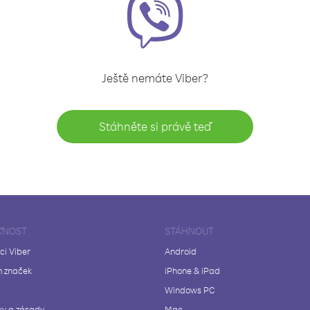
Ještě nemáte Viber?
Stáhněte si právě teď
ČNOST
STÁHNOUT
ci Viber
Android
 značek
iPhone & iPad
Windows PC
y a zásady
Mac