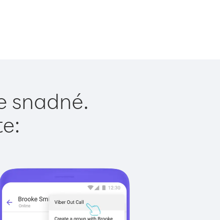
e snadné.
te: