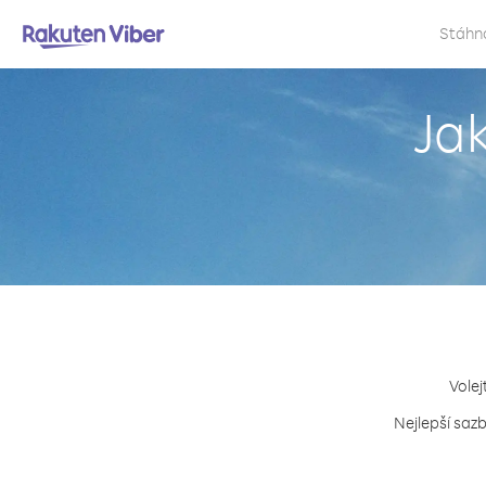
Stáhn
Ja
Volej
Nejlepší saz