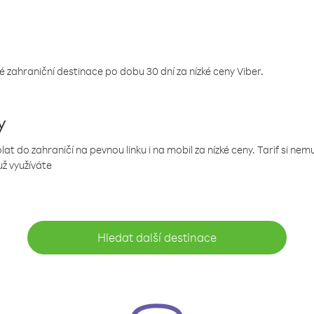
 zahraniční destinace po dobu 30 dní za nízké ceny Viber.
y
 do zahraničí na pevnou linku i na mobil za nízké ceny. Tarif si ne
už využíváte
Hledat další destinace