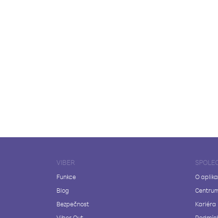
VIBER
SPOLE
Funkce
O aplika
Blog
Centrum
Bezpečnost
Kariéra
Viber Out
Podmínk