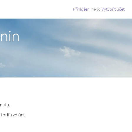
g
Přihlášení
nebo
Vytvořit účet
nin
inutu.
arifu volání.