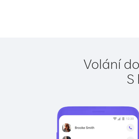
Volání d
S 