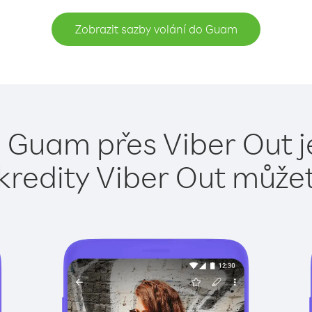
Zobrazit sazby volání do Guam
o Guam přes Viber Out j
kredity Viber Out může