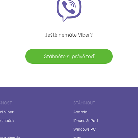
Ještě nemáte Viber?
Stáhněte si právě teď
ČNOST
STÁHNOUT
ci Viber
Android
 značek
iPhone & iPad
Windows PC
y a zásady
Mac