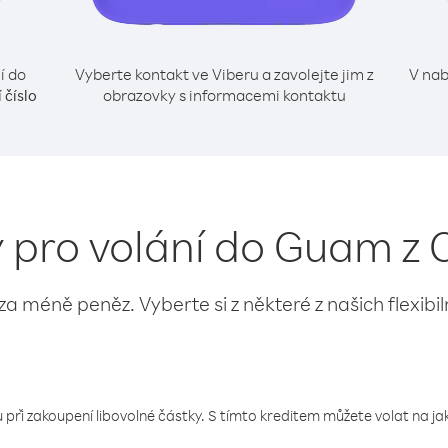
í do
Vyberte kontakt ve Viberu a zavolejte jim z
V nab
obrazovky s informacemi kontaktu
 číslo
y pro volání do Guam z C
 za méně peněz. Vyberte si z některé z našich flexibi
 při zakoupení libovolné částky. S tímto kreditem můžete volat na jaké