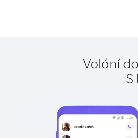
Volání d
S 