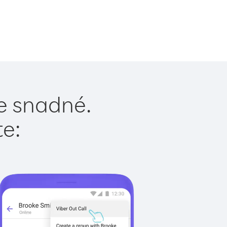
e snadné.
te: