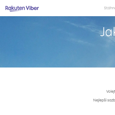
Stáhn
Ja
Volej
Nejlepší saz