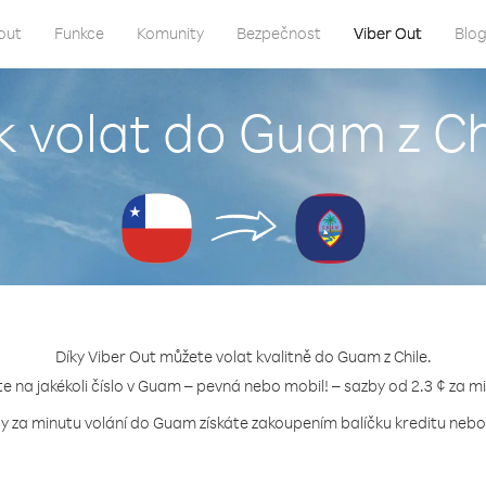
out
Funkce
Komunity
Bezpečnost
Viber Out
Blo
k volat do Guam z Ch
Díky Viber Out můžete volat kvalitně do Guam z Chile.
te na jakékoli číslo v Guam – pevná nebo mobil! – sazby od 2.3 ¢ za m
by za minutu volání do Guam získáte zakoupením balíčku kreditu nebo t