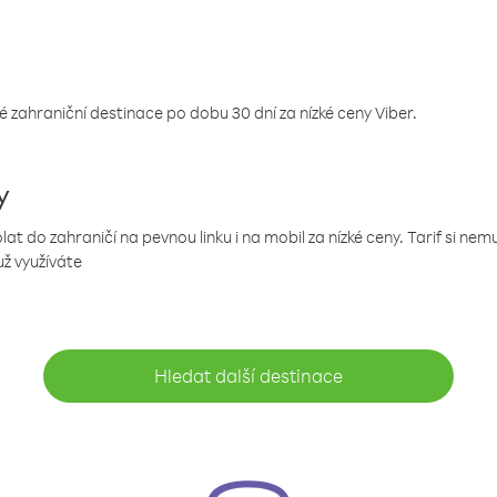
 zahraniční destinace po dobu 30 dní za nízké ceny Viber.
y
 do zahraničí na pevnou linku i na mobil za nízké ceny. Tarif si ne
už využíváte
Hledat další destinace