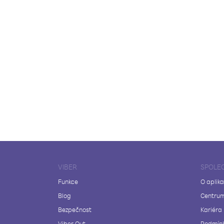
VIBER
SPOLE
Funkce
O aplika
Blog
Centrum
Bezpečnost
Kariéra
Viber Out
Podmínk