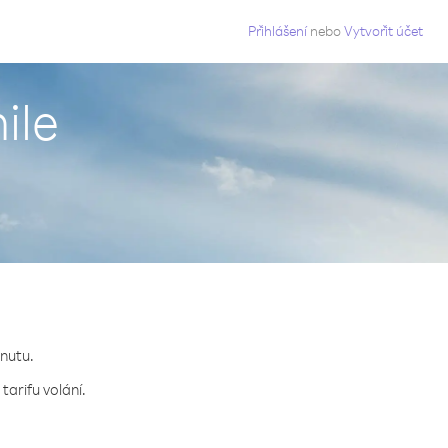
g
Přihlášení
nebo
Vytvořit účet
ile
inutu.
arifu volání.