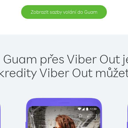
Zobrazit sazby volání do Guam
o Guam přes Viber Out j
kredity Viber Out může