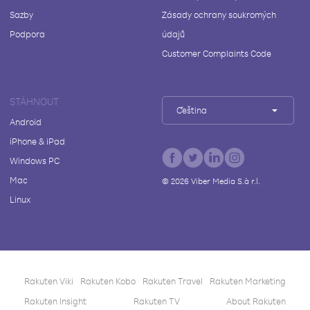
Sazby
Zásady ochrany soukromých
Podpora
údajů
Customer Complaints Code
STÁHNOUT
Čeština
Android
iPhone & iPad
Windows PC
Mac
©
2026
Viber Media S.à r.l.
Linux
Rakuten Viki
Rakuten Kobo
Rakuten Travel
Rakuten Marketing
Rakuten Insight
Rakuten TV
About Rakuten