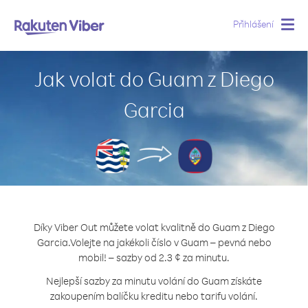
Přihlášení
Togg
navig
Jak volat do Guam z Diego
Garcia
Díky Viber Out můžete volat kvalitně do Guam z Diego
Garcia.
Volejte na jakékoli číslo v Guam – pevná nebo
mobil! – sazby od 2.3 ¢ za minutu.
Nejlepší sazby za minutu volání do Guam získáte
zakoupením balíčku kreditu nebo tarifu volání.