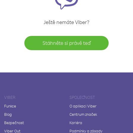
Ještě nemáte Viber?
Stáhněte si právě teď
VIBER
SPOLEČNOST
Funkce
O aplikaci Viber
Blog
Centrum značek
Bezpečnost
Kariéra
Viber Out
Podmínky a zásady