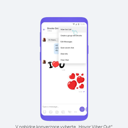
V nabídce konverzace vyberte „Hovor Viber Out“