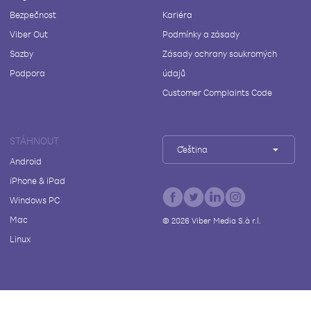
Bezpečnost
Kariéra
Viber Out
Podmínky a zásady
Sazby
Zásady ochrany soukromých
Podpora
údajů
Customer Complaints Code
STÁHNOUT
Čeština
Android
iPhone & iPad
Windows PC
Mac
©
2026
Viber Media S.à r.l.
Linux