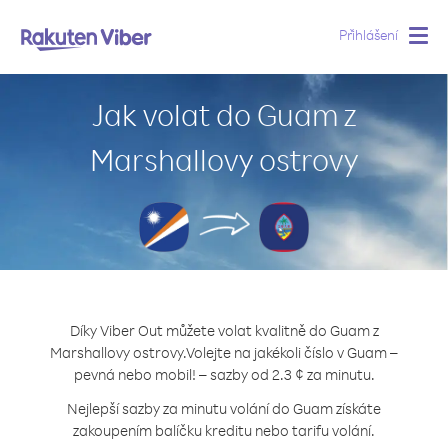
Přihlášení
Togg
navig
Jak volat do Guam z
Marshallovy ostrovy
Díky Viber Out můžete volat kvalitně do Guam z
Marshallovy ostrovy.
Volejte na jakékoli číslo v Guam –
pevná nebo mobil! – sazby od 2.3 ¢ za minutu.
Nejlepší sazby za minutu volání do Guam získáte
zakoupením balíčku kreditu nebo tarifu volání.