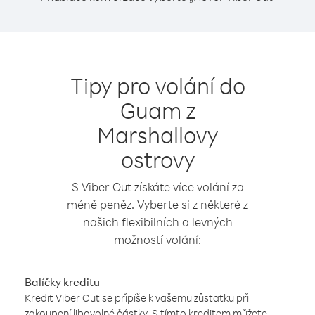
Tipy pro volání do
Guam z
Marshallovy
ostrovy
S Viber Out získáte více volání za
méně peněz. Vyberte si z některé z
našich flexibilních a levných
možností volání:
Balíčky kreditu
Kredit Viber Out se připíše k vašemu zůstatku při
zakoupení libovolné částky. S tímto kreditem můžete