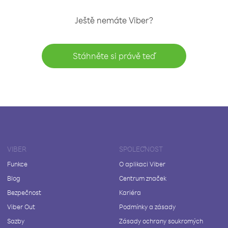
Ještě nemáte Viber?
Stáhněte si právě teď
VIBER
SPOLEČNOST
Funkce
O aplikaci Viber
Blog
Centrum značek
Bezpečnost
Kariéra
Viber Out
Podmínky a zásady
Sazby
Zásady ochrany soukromých