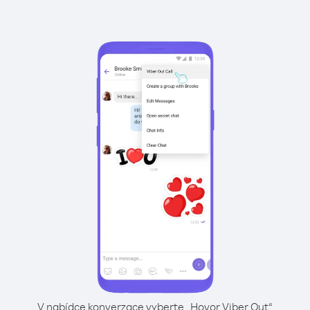
V nabídce konverzace vyberte „Hovor Viber Out“