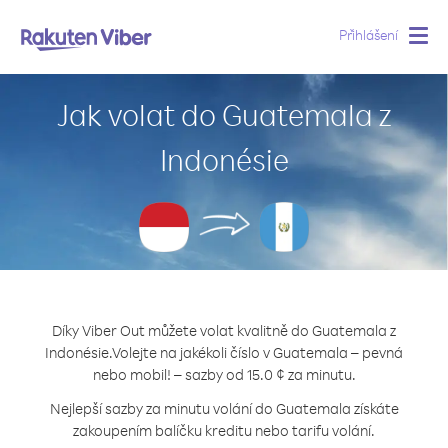
Přihlášení
Togg
navig
Jak volat do Guatemala z
Indonésie
Díky Viber Out můžete volat kvalitně do Guatemala z
Indonésie.
Volejte na jakékoli číslo v Guatemala – pevná
nebo mobil! – sazby od 15.0 ¢ za minutu.
Nejlepší sazby za minutu volání do Guatemala získáte
zakoupením balíčku kreditu nebo tarifu volání.