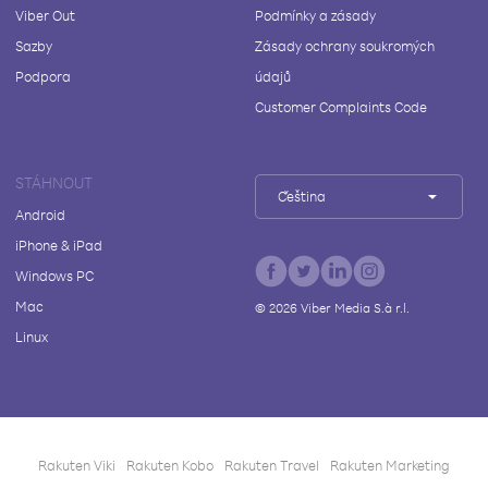
Viber Out
Podmínky a zásady
Sazby
Zásady ochrany soukromých
Podpora
údajů
Customer Complaints Code
STÁHNOUT
Čeština
Android
iPhone & iPad
Windows PC
Mac
©
2026
Viber Media S.à r.l.
Linux
Rakuten Viki
Rakuten Kobo
Rakuten Travel
Rakuten Marketing