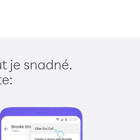
t je snadné.
te: