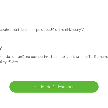
 zahraniční destinace po dobu 30 dní za nízké ceny Viber.
y
 do zahraničí na pevnou linku i na mobil za nízké ceny. Tarif si ne
už využíváte
Hledat další destinace