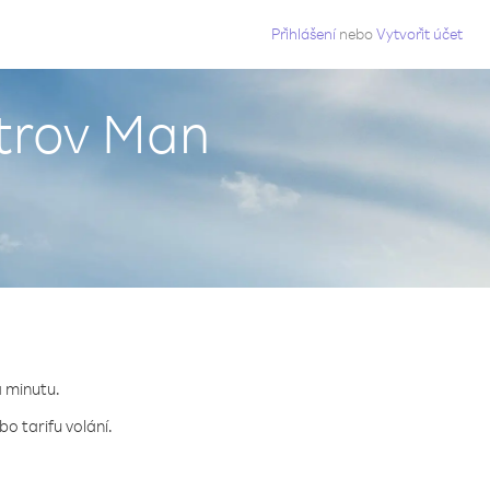
g
Přihlášení
nebo
Vytvořit účet
strov Man
a minutu.
o tarifu volání.