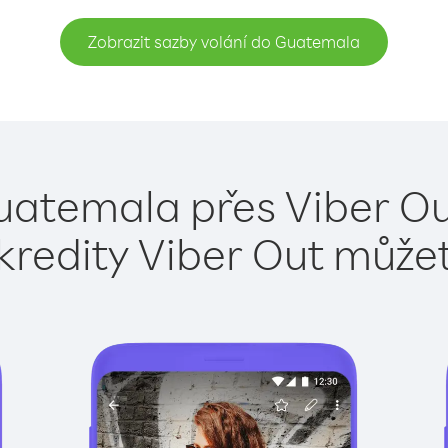
Zobrazit sazby volání do Guatemala
uatemala přes Viber Ou
kredity Viber Out může