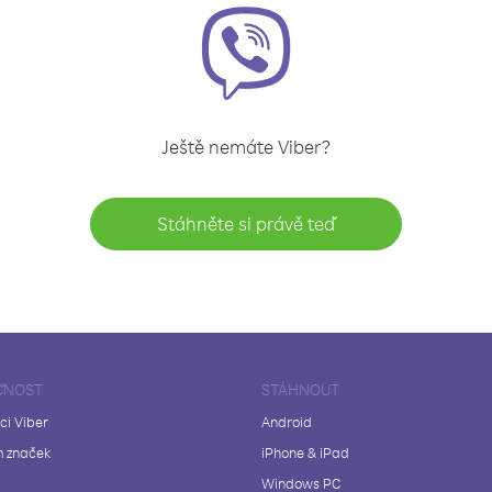
Ještě nemáte Viber?
Stáhněte si právě teď
ČNOST
STÁHNOUT
ci Viber
Android
 značek
iPhone & iPad
Windows PC