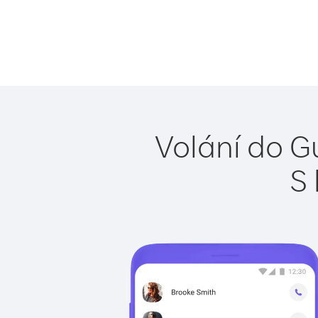
Volání do G
S 