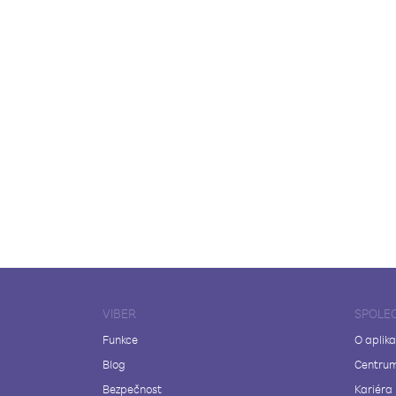
VIBER
SPOLE
Funkce
O aplika
Blog
Centrum
Bezpečnost
Kariéra