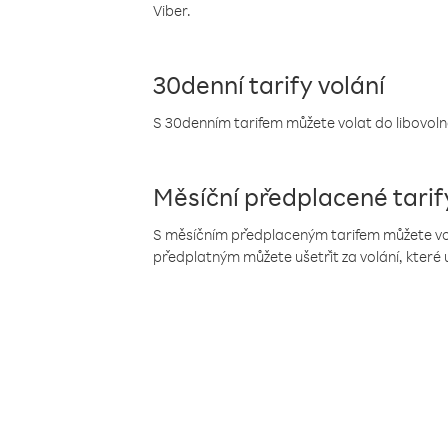
Viber.
30denní tarify volání
S 30denním tarifem můžete volat do libovolné
Měsíční předplacené tarif
S měsíčním předplaceným tarifem můžete volat
předplatným můžete ušetřit za volání, které 