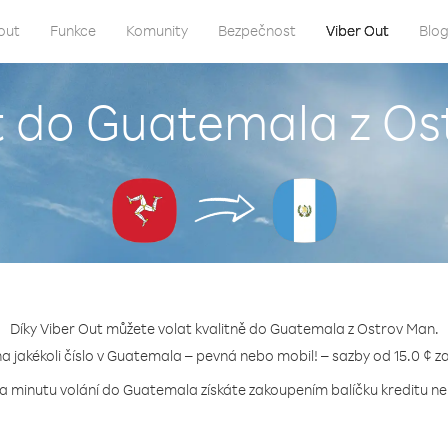
out
Funkce
Komunity
Bezpečnost
Viber Out
Blo
t do Guatemala z O
Díky Viber Out můžete volat kvalitně do Guatemala z Ostrov Man.
na jakékoli číslo v Guatemala – pevná nebo mobil! – sazby od 15.0 ¢ z
za minutu volání do Guatemala získáte zakoupením balíčku kreditu neb