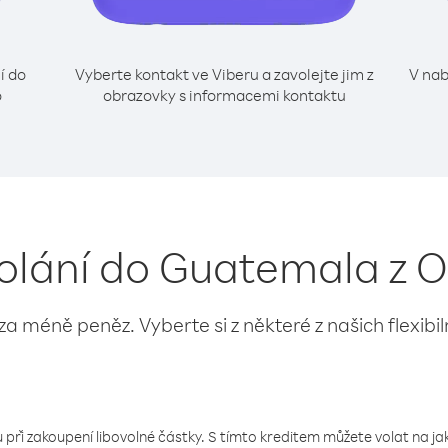
í do
Vyberte kontakt ve Viberu a zavolejte jim z
V nab
o
obrazovky s informacemi kontaktu
volání do Guatemala z 
 za méně peněz. Vyberte si z některé z našich flexibi
 při zakoupení libovolné částky. S tímto kreditem můžete volat na jaké