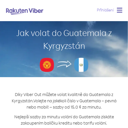
Přihlášení
Togg
navig
Jak volat do Guatemala z
Kyrgyzstán
Díky Viber Out můžete volat kvalitně do Guatemala z
Kyrgyzstán.
Volejte na jakékoli číslo v Guatemala – pevná
nebo mobil! – sazby od 15.0 ¢ za minutu.
Nejlepší sazby za minutu volání do Guatemala získáte
zakoupením balíčku kreditu nebo tarifu volání.