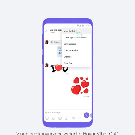
V nabídce konverzace vyberte „Hovor Viber Out“