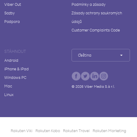
Viber Out
Podmínky a zásady
Sazby
Zásady ochrany soukromých
Podpora
údajů
Customer Complaints Code
STÁHNOUT
Čeština
Android
iPhone & iPad
Windows PC
Mac
©
2026
Viber Media S.à r.l.
Linux
Rakuten Viki
Rakuten Kobo
Rakuten Travel
Rakuten Marketing