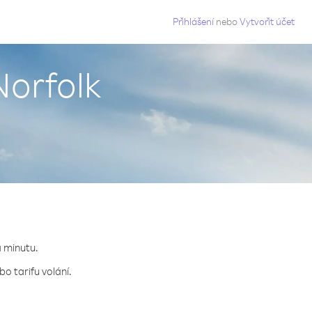
g
Přihlášení
nebo
Vytvořit účet
Norfolk
a minutu.
o tarifu volání.