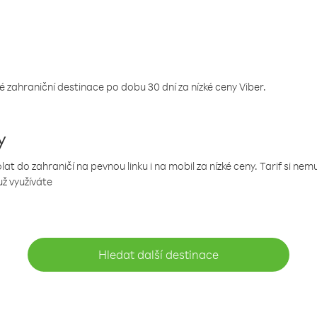
 zahraniční destinace po dobu 30 dní za nízké ceny Viber.
y
 do zahraničí na pevnou linku i na mobil za nízké ceny. Tarif si ne
už využíváte
Hledat další destinace