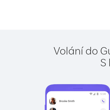
Volání do G
S 