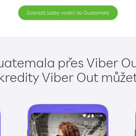
Zobrazit sazby volání do Guatemala
uatemala přes Viber Ou
kredity Viber Out může