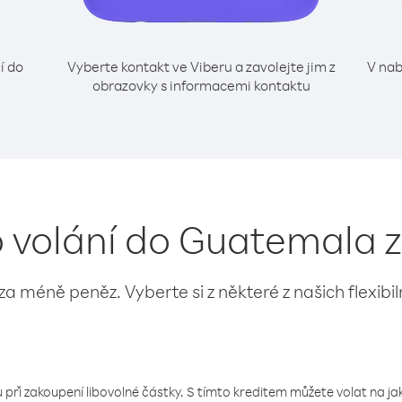
í do
Vyberte kontakt ve Viberu a zavolejte jim z
V nab
obrazovky s informacemi kontaktu
o volání do Guatemala z
 za méně peněz. Vyberte si z některé z našich flexibi
 při zakoupení libovolné částky. S tímto kreditem můžete volat na jaké