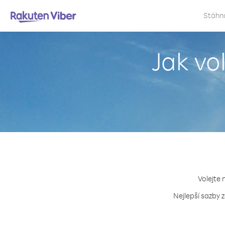
Stáhn
Jak vo
Volejte 
Nejlepší sazby 