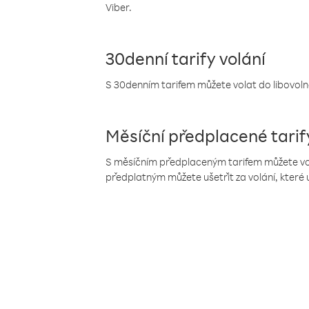
Viber.
30denní tarify volání
S 30denním tarifem můžete volat do libovolné
Měsíční předplacené tarif
S měsíčním předplaceným tarifem můžete volat
předplatným můžete ušetřit za volání, které 