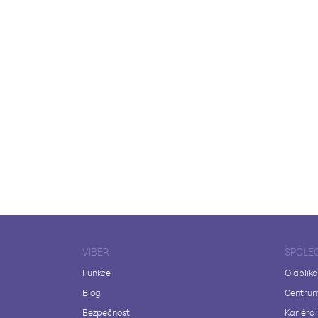
VIBER
SPOLE
Funkce
O aplika
Blog
Centrum
Bezpečnost
Kariéra