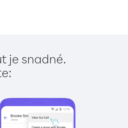
t je snadné.
te: