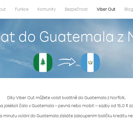
out
Funkce
Komunity
Bezpečnost
Viber Out
Blo
lat do Guatemala z 
Díky Viber Out můžete volat kvalitně do Guatemala z Norfolk.
na jakékoli číslo v Guatemala – pevná nebo mobil! – sazby od 15.0 ¢ z
za minutu volání do Guatemala získáte zakoupením balíčku kreditu neb