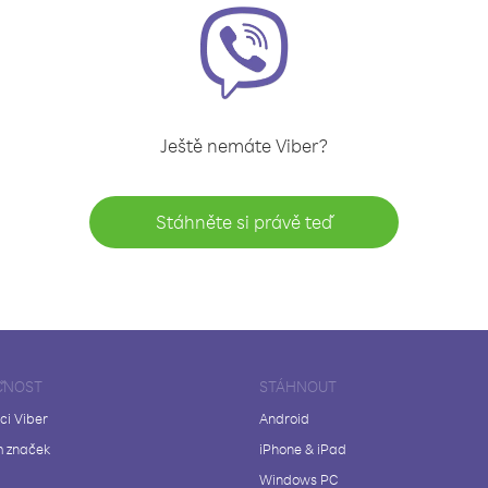
Ještě nemáte Viber?
Stáhněte si právě teď
ČNOST
STÁHNOUT
ci Viber
Android
 značek
iPhone & iPad
Windows PC