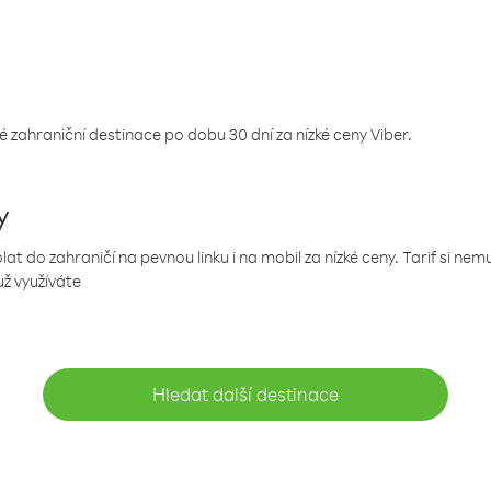
 zahraniční destinace po dobu 30 dní za nízké ceny Viber.
y
 do zahraničí na pevnou linku i na mobil za nízké ceny. Tarif si ne
už využíváte
Hledat další destinace