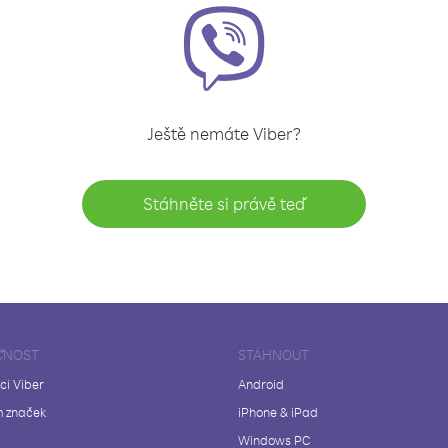
Ještě nemáte Viber?
Stáhněte si právě teď
ČNOST
STÁHNOUT
ci Viber
Android
 značek
iPhone & iPad
Windows PC