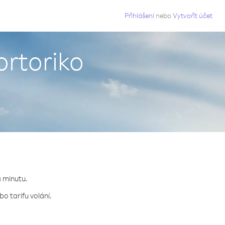
g
Přihlášení
nebo
Vytvořit účet
ortoriko
a minutu.
o tarifu volání.