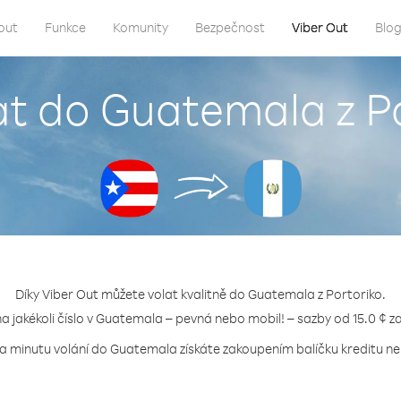
out
Funkce
Komunity
Bezpečnost
Viber Out
Blo
at do Guatemala z P
Díky Viber Out můžete volat kvalitně do Guatemala z Portoriko.
na jakékoli číslo v Guatemala – pevná nebo mobil! – sazby od 15.0 ¢ z
za minutu volání do Guatemala získáte zakoupením balíčku kreditu neb