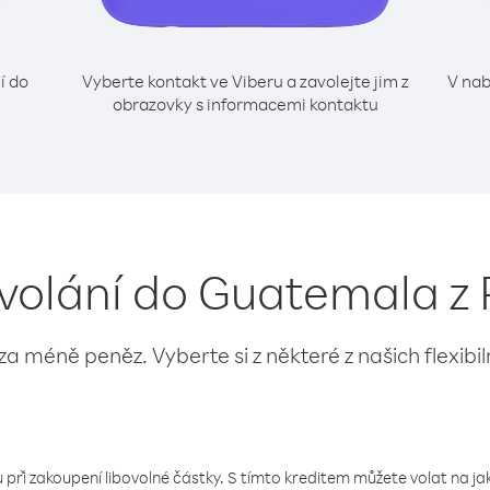
í do
Vyberte kontakt ve Viberu a zavolejte jim z
V nab
obrazovky s informacemi kontaktu
 volání do Guatemala z 
 za méně peněz. Vyberte si z některé z našich flexibi
 při zakoupení libovolné částky. S tímto kreditem můžete volat na jaké