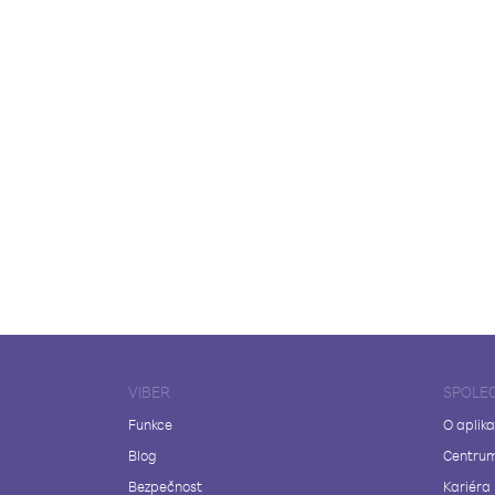
VIBER
SPOLE
Funkce
O aplika
Blog
Centrum
Bezpečnost
Kariéra