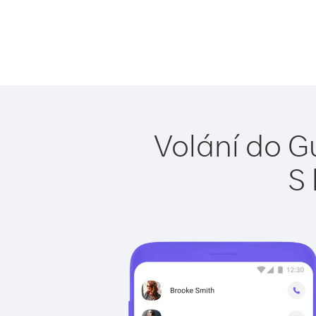
Volání do G
S 