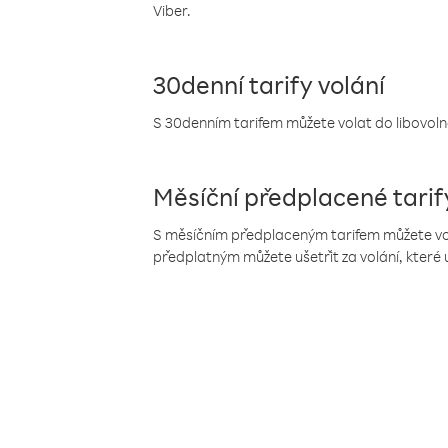
Viber.
30denní tarify volání
S 30denním tarifem můžete volat do libovolné
Měsíční předplacené tarif
S měsíčním předplaceným tarifem můžete volat
předplatným můžete ušetřit za volání, které 