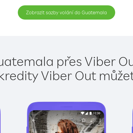
Zobrazit sazby volání do Guatemala
uatemala přes Viber Ou
kredity Viber Out může