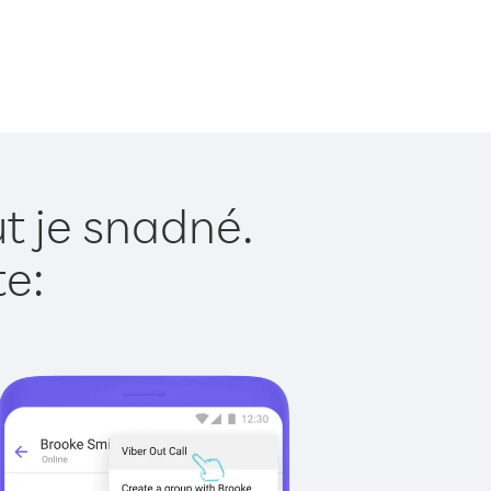
t je snadné.
te: