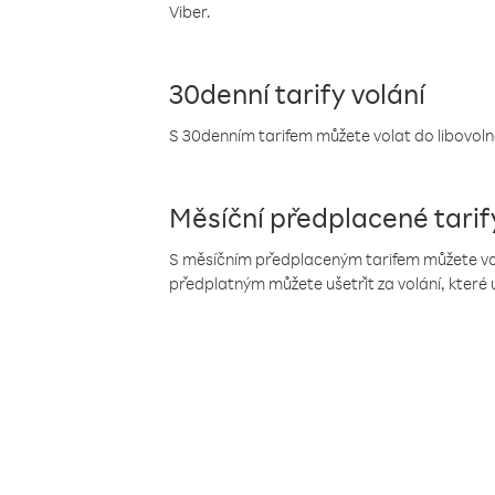
Viber.
30denní tarify volání
S 30denním tarifem můžete volat do libovolné
Měsíční předplacené tarif
S měsíčním předplaceným tarifem můžete volat
předplatným můžete ušetřit za volání, které 