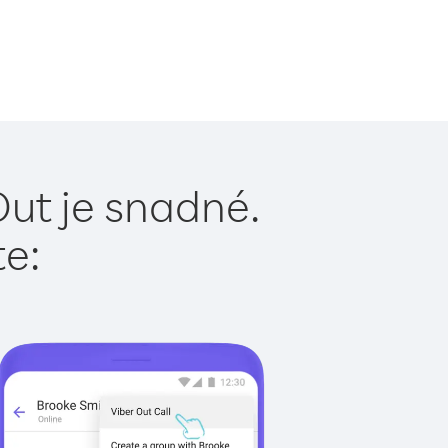
Out je snadné.
te: