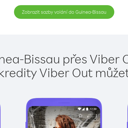
Zobrazit sazby volání do Guinea-Bissau
nea-Bissau přes Viber 
kredity Viber Out může