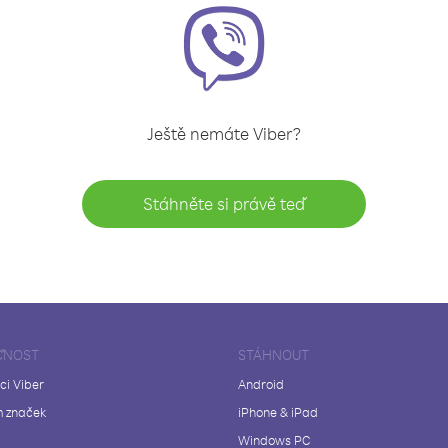
Ještě nemáte Viber?
Stáhněte si právě teď
ČNOST
STÁHNOUT
ci Viber
Android
 značek
iPhone & iPad
Windows PC