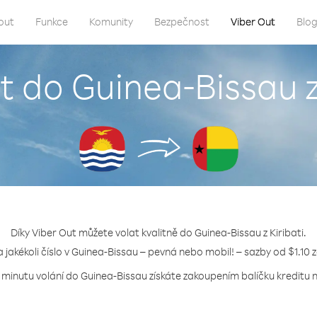
out
Funkce
Komunity
Bezpečnost
Viber Out
Blo
t do Guinea-Bissau z
Díky Viber Out můžete volat kvalitně do Guinea-Bissau z Kiribati.
a jakékoli číslo v Guinea-Bissau – pevná nebo mobil! – sazby od $1.10 
 minutu volání do Guinea-Bissau získáte zakoupením balíčku kreditu n