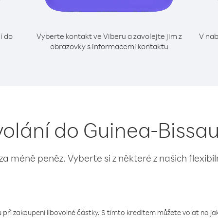
í do
Vyberte kontakt ve Viberu a zavolejte jim z
V nab
obrazovky s informacemi kontaktu
volání do Guinea-Bissau 
 za méně peněz. Vyberte si z některé z našich flexibi
 při zakoupení libovolné částky. S tímto kreditem můžete volat na jaké