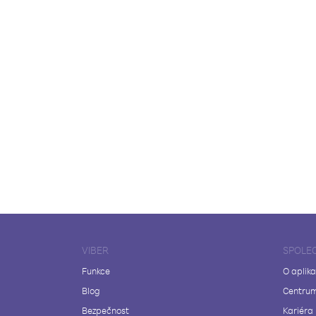
VIBER
SPOLE
Funkce
O aplika
Blog
Centrum
Bezpečnost
Kariéra