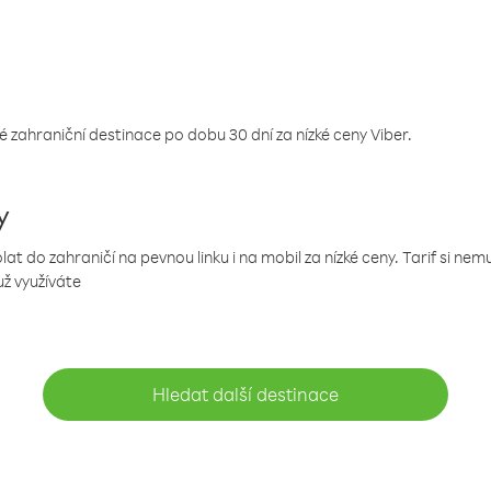
 zahraniční destinace po dobu 30 dní za nízké ceny Viber.
y
 do zahraničí na pevnou linku i na mobil za nízké ceny. Tarif si ne
už využíváte
Hledat další destinace