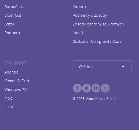
Bezpečnost
Kariéra
Viber Out
Podmínky a zásady
Sazby
Zásady ochrany soukromých
Podpora
údajů
Customer Complaints Code
STÁHNOUT
Čeština
Android
iPhone & iPad
Windows PC
Mac
©
2026
Viber Media S.à r.l.
Linux