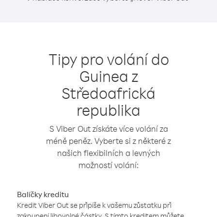
Tipy pro volání do
Guinea z
Středoafrická
republika
S Viber Out získáte více volání za
méně peněz. Vyberte si z některé z
našich flexibilních a levných
možností volání:
Balíčky kreditu
Kredit Viber Out se připíše k vašemu zůstatku při
zakoupení libovolné částky. S tímto kreditem můžete