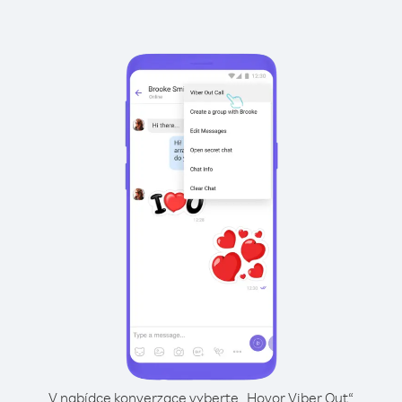
V nabídce konverzace vyberte „Hovor Viber Out“