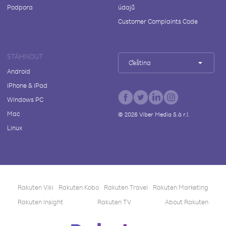
Podpora
údajů
Customer Complaints Code
STÁHNOUT
Čeština
Android
iPhone & iPad
Windows PC
Mac
©
2026
Viber Media S.à r.l.
Linux
Rakuten Viki
Rakuten Kobo
Rakuten Travel
Rakuten Marketing
Rakuten Insight
Rakuten TV
About Rakuten