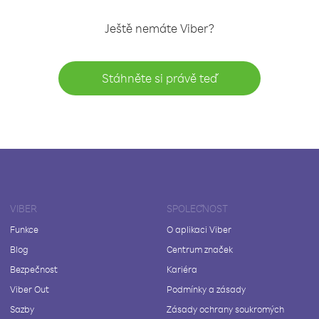
Ještě nemáte Viber?
Stáhněte si právě teď
VIBER
SPOLEČNOST
Funkce
O aplikaci Viber
Blog
Centrum značek
Bezpečnost
Kariéra
Viber Out
Podmínky a zásady
Sazby
Zásady ochrany soukromých