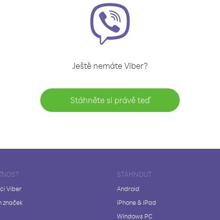
Ještě nemáte Viber?
Stáhněte si právě teď
ČNOST
STÁHNOUT
ci Viber
Android
 značek
iPhone & iPad
Windows PC