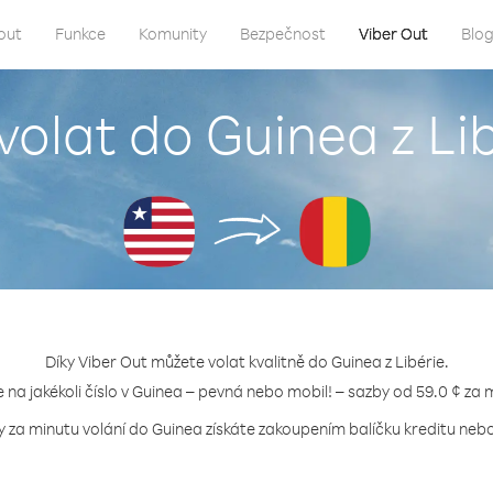
out
Funkce
Komunity
Bezpečnost
Viber Out
Blo
volat do Guinea z Li
Díky Viber Out můžete volat kvalitně do Guinea z Libérie.
e na jakékoli číslo v Guinea – pevná nebo mobil! – sazby od 59.0 ¢ za 
y za minutu volání do Guinea získáte zakoupením balíčku kreditu nebo 