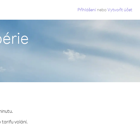
g
Přihlášení
nebo
Vytvořit účet
bérie
minutu.
tarifu volání.