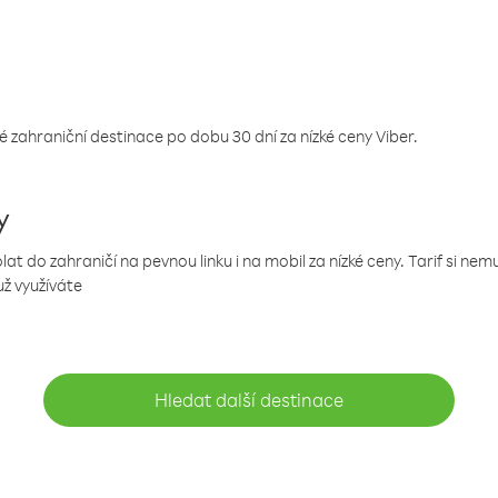
 zahraniční destinace po dobu 30 dní za nízké ceny Viber.
y
 do zahraničí na pevnou linku i na mobil za nízké ceny. Tarif si ne
už využíváte
Hledat další destinace