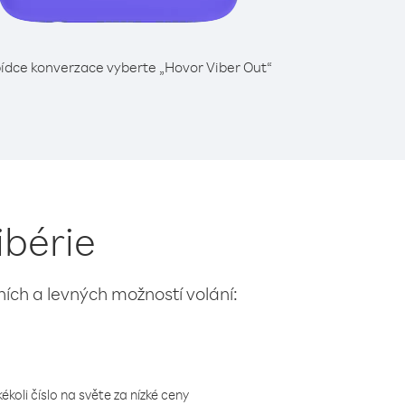
ídce konverzace vyberte „Hovor Viber Out“
ibérie
lních a levných možností volání:
koli číslo na světe za nízké ceny