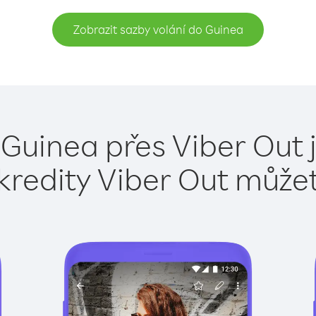
Zobrazit sazby volání do Guinea
 Guinea přes Viber Out 
kredity Viber Out může