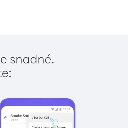
je snadné.
te: