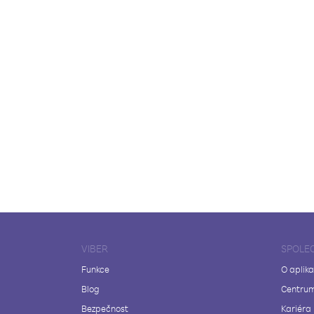
VIBER
SPOLE
Funkce
O aplika
Blog
Centrum
Bezpečnost
Kariéra