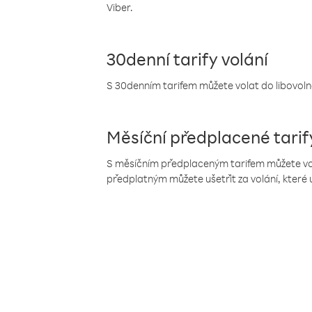
Viber.
30denní tarify volání
S 30denním tarifem můžete volat do libovolné
Měsíční předplacené tarif
S měsíčním předplaceným tarifem můžete volat
předplatným můžete ušetřit za volání, které 