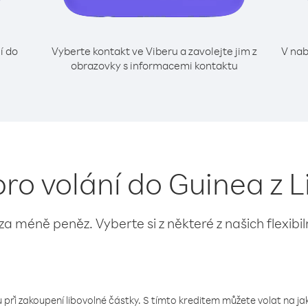
í do
Vyberte kontakt ve Viberu a zavolejte jim z
V nab
obrazovky s informacemi kontaktu
pro volání do Guinea z L
 za méně peněz. Vyberte si z některé z našich flexibi
 při zakoupení libovolné částky. S tímto kreditem můžete volat na jaké