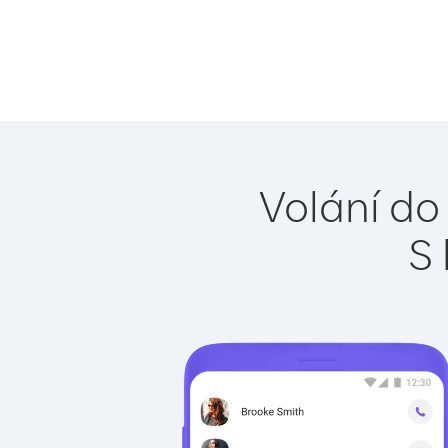
Volání do
S 