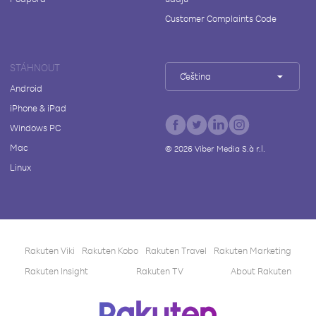
Customer Complaints Code
STÁHNOUT
Čeština
Android
iPhone & iPad
Windows PC
Mac
©
2026
Viber Media S.à r.l.
Linux
Rakuten Viki
Rakuten Kobo
Rakuten Travel
Rakuten Marketing
Rakuten Insight
Rakuten TV
About Rakuten