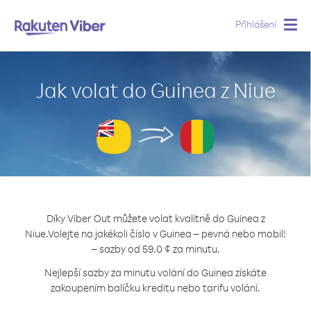
Přihlášení
Togg
navig
Jak volat do Guinea z Niue
Díky Viber Out můžete volat kvalitně do Guinea z
Niue.
Volejte na jakékoli číslo v Guinea – pevná nebo mobil!
– sazby od 59.0 ¢ za minutu.
Nejlepší sazby za minutu volání do Guinea získáte
zakoupením balíčku kreditu nebo tarifu volání.