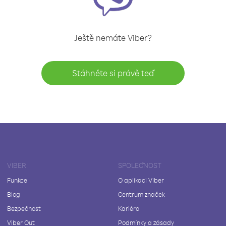
Ještě nemáte Viber?
Stáhněte si právě teď
VIBER
SPOLEČNOST
Funkce
O aplikaci Viber
Blog
Centrum značek
Bezpečnost
Kariéra
Viber Out
Podmínky a zásady