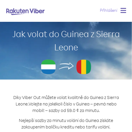
Přihlášení
Togg
navig
Jak volat do Guinea z Sierra
Leone
Díky Viber Out můžete volat kvalitně do Guinea z Sierra
Leone.
Volejte na jakékoli číslo v Guinea – pevná nebo
mobil! – sazby od 59.0 ¢ za minutu.
Nejlepší sazby za minutu volání do Guinea získáte
zakoupením balíčku kreditu nebo tarifu volání.