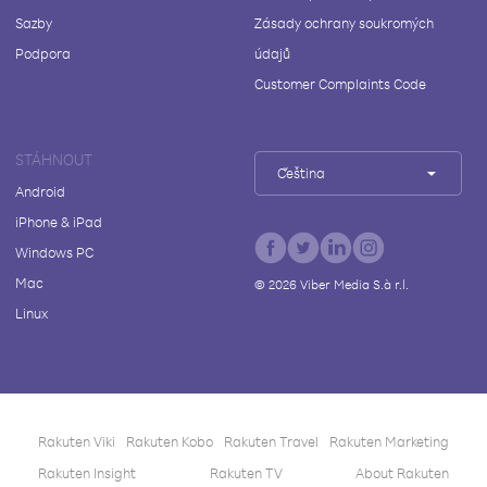
Sazby
Zásady ochrany soukromých
Podpora
údajů
Customer Complaints Code
STÁHNOUT
Čeština
Android
iPhone & iPad
Windows PC
Mac
©
2026
Viber Media S.à r.l.
Linux
Rakuten Viki
Rakuten Kobo
Rakuten Travel
Rakuten Marketing
Rakuten Insight
Rakuten TV
About Rakuten