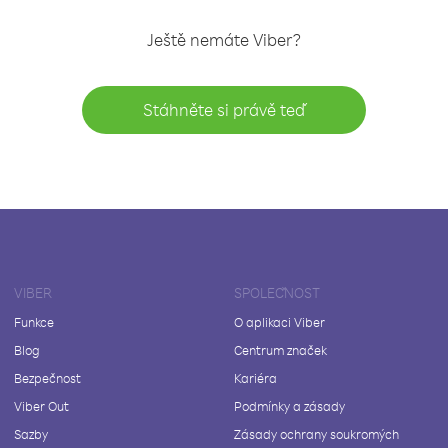
Ještě nemáte Viber?
Stáhněte si právě teď
VIBER
SPOLEČNOST
Funkce
O aplikaci Viber
Blog
Centrum značek
Bezpečnost
Kariéra
Viber Out
Podmínky a zásady
Sazby
Zásady ochrany soukromých