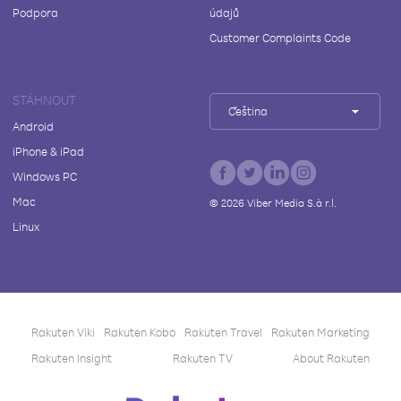
Podpora
údajů
Customer Complaints Code
STÁHNOUT
Čeština
Android
iPhone & iPad
Windows PC
Mac
©
2026
Viber Media S.à r.l.
Linux
Rakuten Viki
Rakuten Kobo
Rakuten Travel
Rakuten Marketing
Rakuten Insight
Rakuten TV
About Rakuten