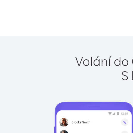
Volání do
S 