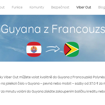
out
Funkce
Komunity
Bezpečnost
Viber Out
Blo
o Guyana z Francouzs
ky Viber Out můžete volat kvalitně do Guyana z Francouzská Polynés
e na jakékoli číslo v Guyana – pevná nebo mobil! – sazby od 37.0 ¢ za 
y za minutu volání do Guyana získáte zakoupením balíčku kreditu nebo 