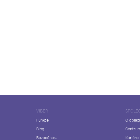
VIBER
SPOLE
Funkce
O aplika
Blog
Centrum
Bezpečnost
Kariéra