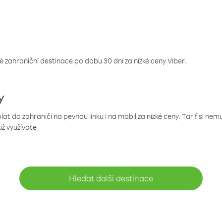
 zahraniční destinace po dobu 30 dní za nízké ceny Viber.
y
 do zahraničí na pevnou linku i na mobil za nízké ceny. Tarif si ne
už využíváte
Hledat další destinace