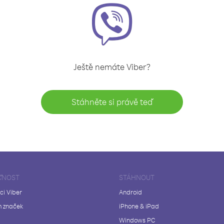
Ještě nemáte Viber?
Stáhněte si právě teď
ČNOST
STÁHNOUT
ci Viber
Android
 značek
iPhone & iPad
Windows PC