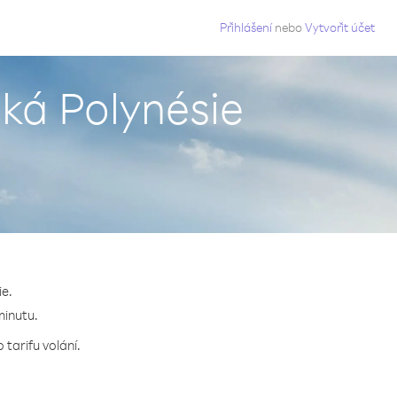
g
Přihlášení
nebo
Vytvořit účet
ká Polynésie
ie.
minutu.
tarifu volání.