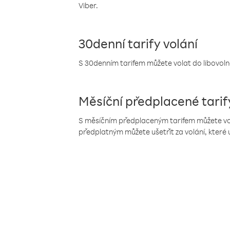
Viber.
30denní tarify volání
S 30denním tarifem můžete volat do libovolné
Měsíční předplacené tarif
S měsíčním předplaceným tarifem můžete volat
předplatným můžete ušetřit za volání, které 