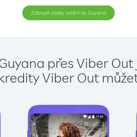
Zobrazit sazby volání do Guyana
 Guyana přes Viber Out 
kredity Viber Out může