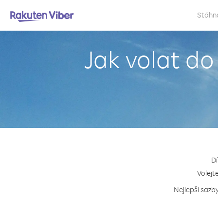
Stáhn
Jak volat d
Dí
Volejt
Nejlepší sazb