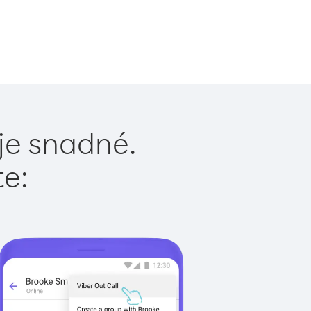
je snadné.
te: