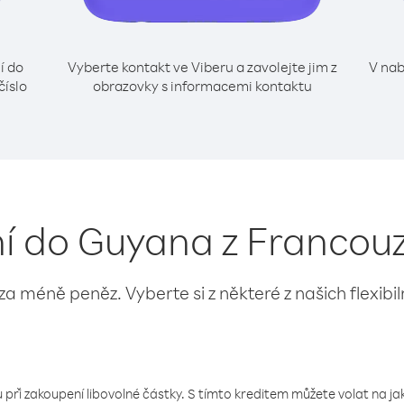
í do
Vyberte kontakt ve Viberu a zavolejte jim z
V nab
číslo
obrazovky s informacemi kontaktu
ní do Guyana z Francou
 za méně peněz. Vyberte si z některé z našich flexibi
 při zakoupení libovolné částky. S tímto kreditem můžete volat na jaké