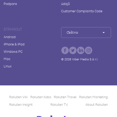
Podpora
údajů
Customer Complaints Code
STÁHNOUT
Čeština
Android
iPhone & iPad
Windows PC
Mac
©
2026
Viber Media S.à r.l.
Linux
Rakuten Viki
Rakuten Kobo
Rakuten Travel
Rakuten Marketing
Rakuten Insight
Rakuten TV
About Rakuten