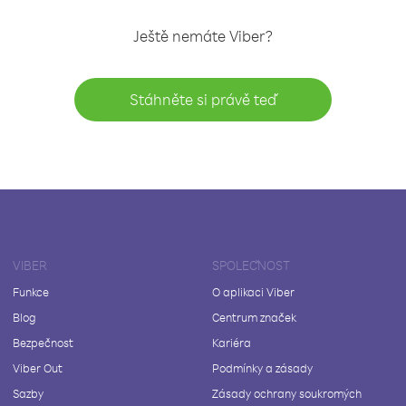
Ještě nemáte Viber?
Stáhněte si právě teď
VIBER
SPOLEČNOST
Funkce
O aplikaci Viber
Blog
Centrum značek
Bezpečnost
Kariéra
Viber Out
Podmínky a zásady
Sazby
Zásady ochrany soukromých