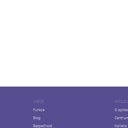
VIBER
SPOLE
Funkce
O aplika
Blog
Centrum
Bezpečnost
Kariéra