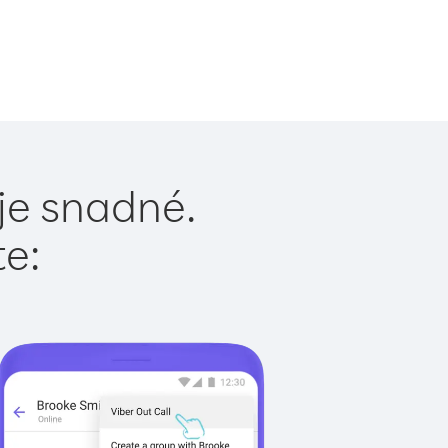
je snadné.
te: