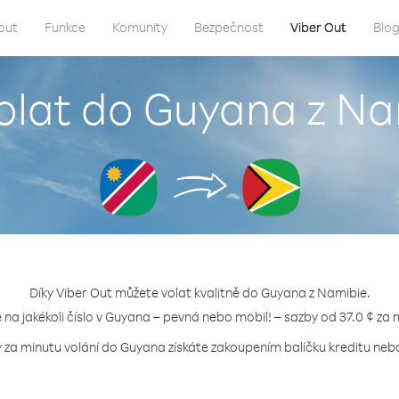
out
Funkce
Komunity
Bezpečnost
Viber Out
Blo
volat do Guyana z Na
Díky Viber Out můžete volat kvalitně do Guyana z Namibie.
e na jakékoli číslo v Guyana – pevná nebo mobil! – sazby od 37.0 ¢ za 
y za minutu volání do Guyana získáte zakoupením balíčku kreditu nebo 