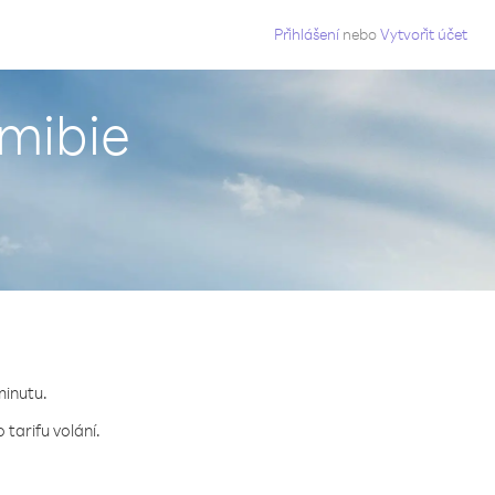
g
Přihlášení
nebo
Vytvořit účet
mibie
minutu.
tarifu volání.