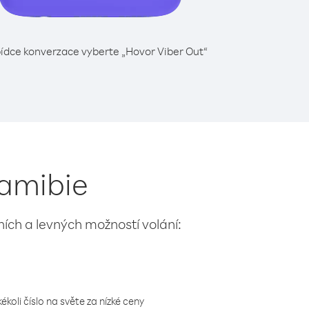
ídce konverzace vyberte „Hovor Viber Out“
Namibie
lních a levných možností volání:
koli číslo na světe za nízké ceny