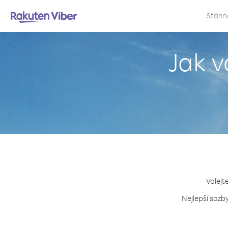
Stáhn
Jak 
Volejt
Nejlepší sazb