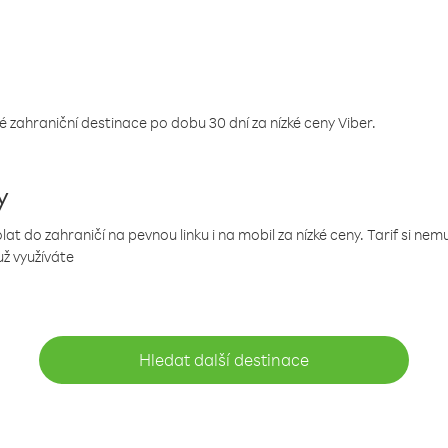
 zahraniční destinace po dobu 30 dní za nízké ceny Viber.
y
 do zahraničí na pevnou linku i na mobil za nízké ceny. Tarif si ne
už využíváte
Hledat další destinace