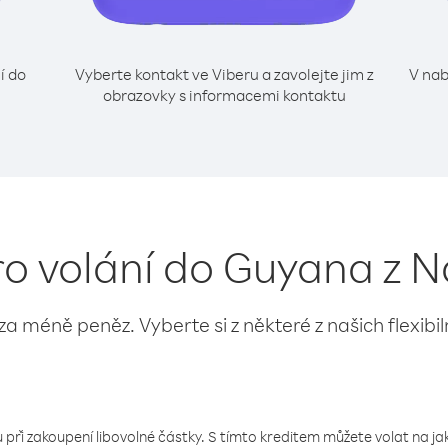
í do
Vyberte kontakt ve Viberu a zavolejte jim z
V nab
obrazovky s informacemi kontaktu
ro volání do Guyana z 
 za méně peněz. Vyberte si z některé z našich flexibi
 při zakoupení libovolné částky. S tímto kreditem můžete volat na jaké