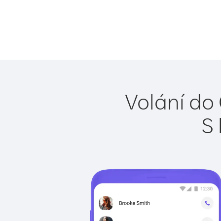
Volání do
S 