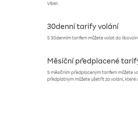
Viber.
30denní tarify volání
S 30denním tarifem můžete volat do libovolné
Měsíční předplacené tarif
S měsíčním předplaceným tarifem můžete volat
předplatným můžete ušetřit za volání, které 