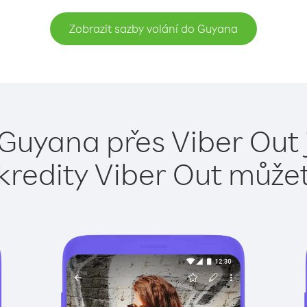
Zobrazit sazby volání do Guyana
 Guyana přes Viber Out 
kredity Viber Out může