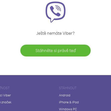
Ještě nemáte Viber?
Stáhněte si právě teď
ČNOST
STÁHNOUT
ci Viber
Android
 značek
iPhone & iPad
Windows PC