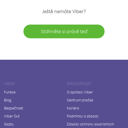
Ještě nemáte Viber?
Stáhněte si právě teď
VIBER
SPOLEČNOST
Funkce
O aplikaci Viber
Blog
Centrum značek
Bezpečnost
Kariéra
Viber Out
Podmínky a zásady
Sazby
Zásady ochrany soukromých