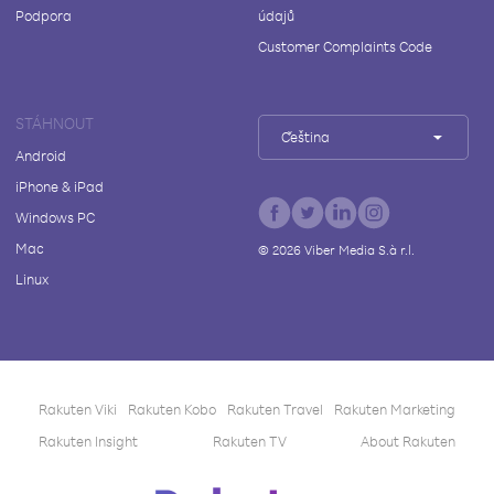
Podpora
údajů
Customer Complaints Code
STÁHNOUT
Čeština
Android
iPhone & iPad
Windows PC
Mac
©
2026
Viber Media S.à r.l.
Linux
Rakuten Viki
Rakuten Kobo
Rakuten Travel
Rakuten Marketing
Rakuten Insight
Rakuten TV
About Rakuten