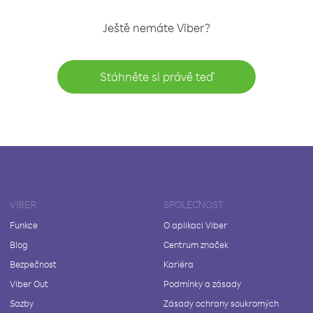
Ještě nemáte Viber?
Stáhněte si právě teď
VIBER
SPOLEČNOST
Funkce
O aplikaci Viber
Blog
Centrum značek
Bezpečnost
Kariéra
Viber Out
Podmínky a zásady
Sazby
Zásady ochrany soukromých