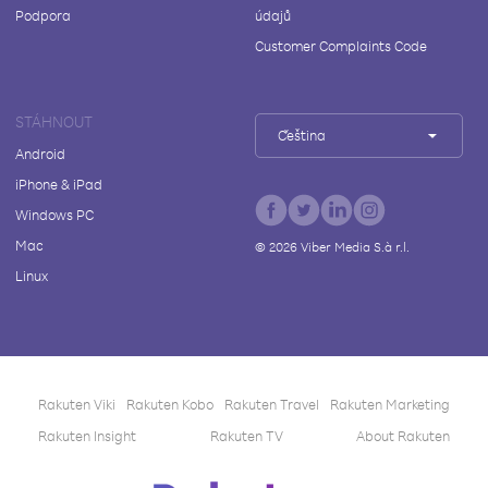
Podpora
údajů
Customer Complaints Code
STÁHNOUT
Čeština
Android
iPhone & iPad
Windows PC
Mac
©
2026
Viber Media S.à r.l.
Linux
Rakuten Viki
Rakuten Kobo
Rakuten Travel
Rakuten Marketing
Rakuten Insight
Rakuten TV
About Rakuten