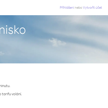
g
Přihlášení
nebo
Vytvořit účet
nisko
minutu.
tarifu volání.