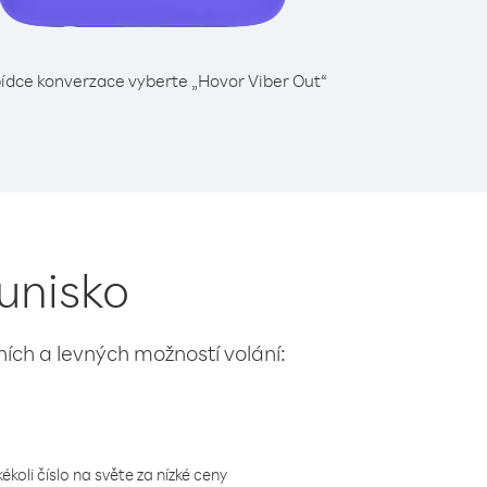
ídce konverzace vyberte „Hovor Viber Out“
Tunisko
lních a levných možností volání:
koli číslo na světe za nízké ceny