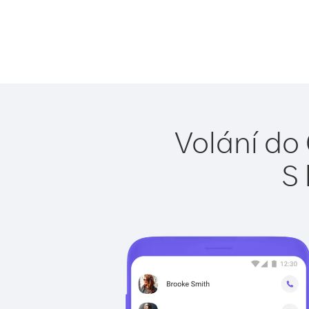
Volání do
S 