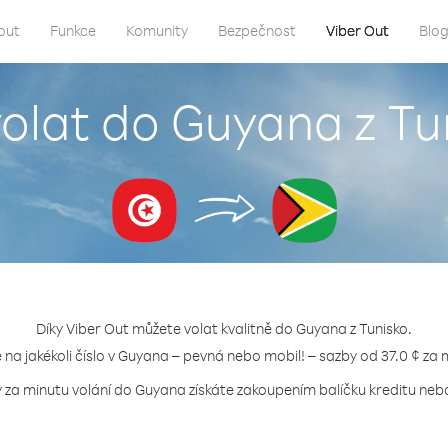
out
Funkce
Komunity
Bezpečnost
Viber Out
Blo
volat do Guyana z Tu
Díky Viber Out můžete volat kvalitně do Guyana z Tunisko.
e na jakékoli číslo v Guyana – pevná nebo mobil! – sazby od 37.0 ¢ za 
y za minutu volání do Guyana získáte zakoupením balíčku kreditu nebo 