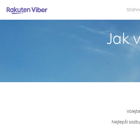
Stáhn
Jak 
Volejt
Nejlepší sazb