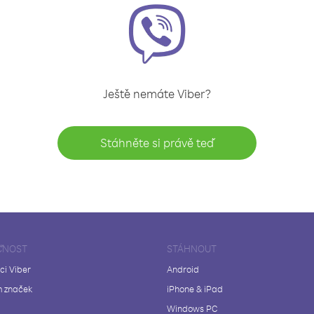
Ještě nemáte Viber?
Stáhněte si právě teď
ČNOST
STÁHNOUT
ci Viber
Android
 značek
iPhone & iPad
Windows PC