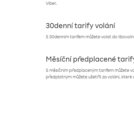
Viber.
30denní tarify volání
S 30denním tarifem můžete volat do libovolné
Měsíční předplacené tarif
S měsíčním předplaceným tarifem můžete volat
předplatným můžete ušetřit za volání, které 