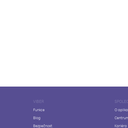
VIBER
SPOLE
Funkce
O aplika
Blog
Centrum
Bezpečnost
Kariéra