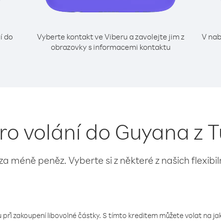
í do
Vyberte kontakt ve Viberu a zavolejte jim z
V nab
obrazovky s informacemi kontaktu
ro volání do Guyana z 
 za méně peněz. Vyberte si z některé z našich flexibi
 při zakoupení libovolné částky. S tímto kreditem můžete volat na jaké