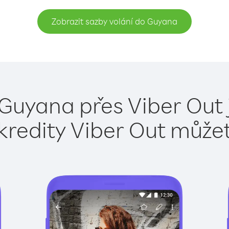
Zobrazit sazby volání do Guyana
 Guyana přes Viber Out 
kredity Viber Out může