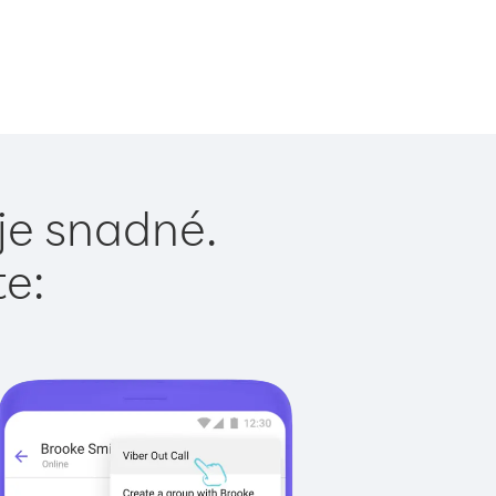
je snadné.
te: