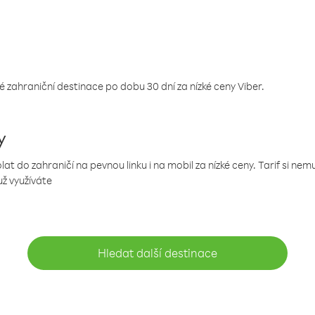
 zahraniční destinace po dobu 30 dní za nízké ceny Viber.
y
 do zahraničí na pevnou linku i na mobil za nízké ceny. Tarif si ne
už využíváte
Hledat další destinace