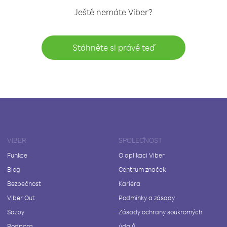
Ještě nemáte Viber?
Stáhněte si právě teď
VIBER
SPOLEČNOST
Funkce
O aplikaci Viber
Blog
Centrum značek
Bezpečnost
Kariéra
Viber Out
Podmínky a zásady
Sazby
Zásady ochrany soukromých
Podpora
údajů