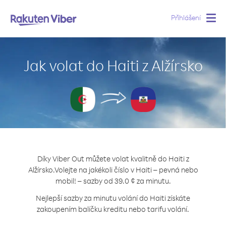
Přihlášení
Togg
navig
Jak volat do Haiti z Alžírsko
Díky Viber Out můžete volat kvalitně do Haiti z
Alžírsko.
Volejte na jakékoli číslo v Haiti – pevná nebo
mobil! – sazby od 39.0 ¢ za minutu.
Nejlepší sazby za minutu volání do Haiti získáte
zakoupením balíčku kreditu nebo tarifu volání.