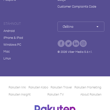
Customer Complaints Code
STÁHNOUT
Čeština
Android
iPhone & iPad
Windows PC
Mac
©
2026
Viber Media S.à r.l.
Linux
Rakuten Viki
Rakuten Kobo
Rakuten Travel
Rakuten Marketing
Rakuten Insight
Rakuten TV
About Rakuten