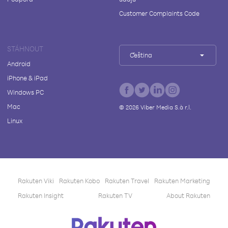
Customer Complaints Code
STÁHNOUT
Čeština
Android
iPhone & iPad
Windows PC
Mac
©
2026
Viber Media S.à r.l.
Linux
Rakuten Viki
Rakuten Kobo
Rakuten Travel
Rakuten Marketing
Rakuten Insight
Rakuten TV
About Rakuten