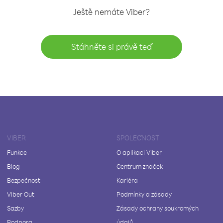
Ještě nemáte Viber?
Stáhněte si právě teď
VIBER
SPOLEČNOST
Funkce
O aplikaci Viber
Blog
Centrum značek
Bezpečnost
Kariéra
Viber Out
Podmínky a zásady
Sazby
Zásady ochrany soukromých
Podpora
údajů