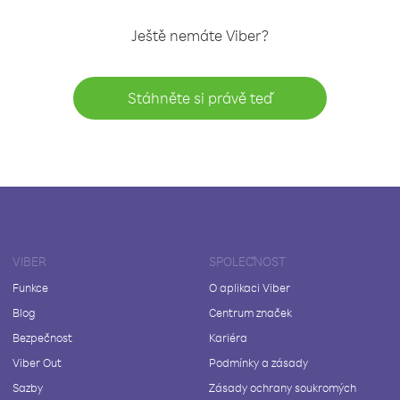
Ještě nemáte Viber?
Stáhněte si právě teď
VIBER
SPOLEČNOST
Funkce
O aplikaci Viber
Blog
Centrum značek
Bezpečnost
Kariéra
Viber Out
Podmínky a zásady
Sazby
Zásady ochrany soukromých