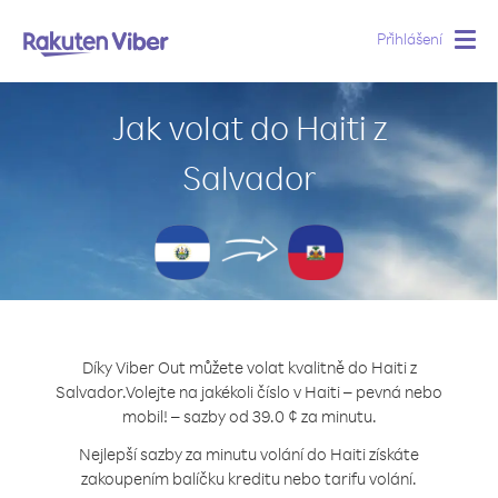
Přihlášení
Togg
navig
Jak volat do Haiti z
Salvador
Díky Viber Out můžete volat kvalitně do Haiti z
Salvador.
Volejte na jakékoli číslo v Haiti – pevná nebo
mobil! – sazby od 39.0 ¢ za minutu.
Nejlepší sazby za minutu volání do Haiti získáte
zakoupením balíčku kreditu nebo tarifu volání.