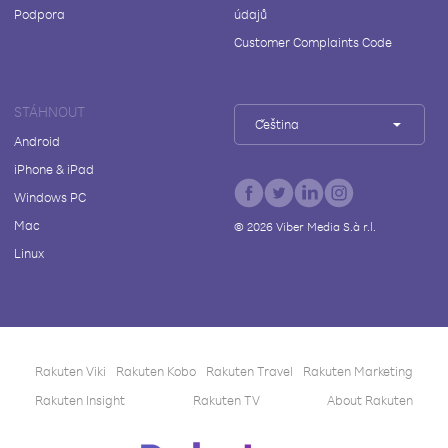
Podpora
údajů
Customer Complaints Code
STÁHNOUT
Čeština
Android
iPhone & iPad
Windows PC
Mac
©
2026
Viber Media S.à r.l.
Linux
Rakuten Viki
Rakuten Kobo
Rakuten Travel
Rakuten Marketing
Rakuten Insight
Rakuten TV
About Rakuten