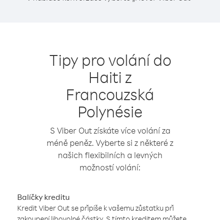
Tipy pro volání do
Haiti z
Francouzská
Polynésie
S Viber Out získáte více volání za
méně peněz. Vyberte si z některé z
našich flexibilních a levných
možností volání:
Balíčky kreditu
Kredit Viber Out se připíše k vašemu zůstatku při
zakoupení libovolné částky. S tímto kreditem můžete