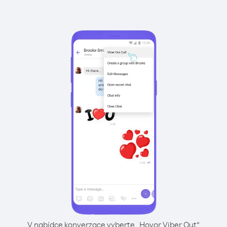
V nabídce konverzace vyberte „Hovor Viber Out“