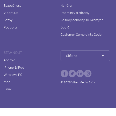
Bezpečnost
Kariéra
Viber Out
Podmínky a zásady
Sazby
Zásady ochrany soukromých
Podpora
údajů
Customer Complaints Code
STÁHNOUT
Čeština
Android
iPhone & iPad
Windows PC
Mac
©
2026
Viber Media S.à r.l.
Linux