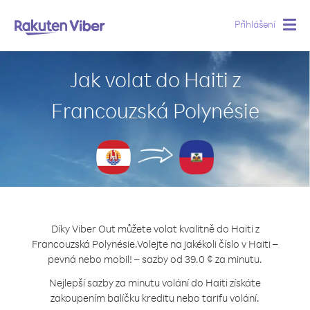
Přihlášení
Togg
navig
Jak volat do Haiti z
Francouzská Polynésie
Díky Viber Out můžete volat kvalitně do Haiti z
Francouzská Polynésie.
Volejte na jakékoli číslo v Haiti –
pevná nebo mobil! – sazby od 39.0 ¢ za minutu.
Nejlepší sazby za minutu volání do Haiti získáte
zakoupením balíčku kreditu nebo tarifu volání.