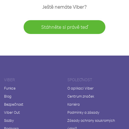
Ještě nemáte Viber?
Stáhněte si právě teď
VIBER
SPOLEČNOST
Funkce
O aplikaci Viber
Blog
Centrum značek
Bezpečnost
Kariéra
Viber Out
Podmínky a zásady
Sazby
Zásady ochrany soukromých
Podpora
údajů