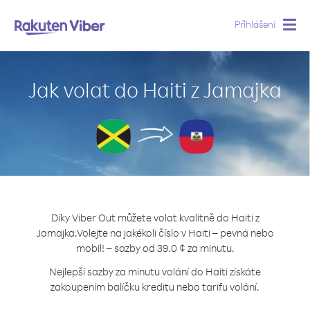
Přihlášení
Togg
navig
Jak volat do Haiti z Jamajka
Díky Viber Out můžete volat kvalitně do Haiti z
Jamajka.
Volejte na jakékoli číslo v Haiti – pevná nebo
mobil! – sazby od 39.0 ¢ za minutu.
Nejlepší sazby za minutu volání do Haiti získáte
zakoupením balíčku kreditu nebo tarifu volání.