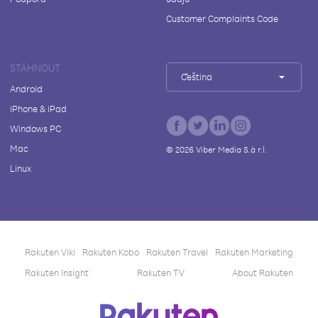
Customer Complaints Code
STÁHNOUT
Čeština
Android
iPhone & iPad
Windows PC
Mac
©
2026
Viber Media S.à r.l.
Linux
Rakuten Viki
Rakuten Kobo
Rakuten Travel
Rakuten Marketing
Rakuten Insight
Rakuten TV
About Rakuten