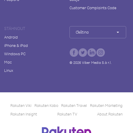
Customer Complaints Code
STÁHNOUT
Čeština
Android
iPhone & iPad
Windows PC
Mac
©
2026
Viber Media S.à r.l.
Linux
Rakuten Viki
Rakuten Kobo
Rakuten Travel
Rakuten Marketing
Rakuten Insight
Rakuten TV
About Rakuten