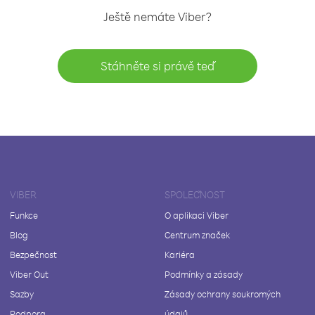
Ještě nemáte Viber?
Stáhněte si právě teď
VIBER
SPOLEČNOST
Funkce
O aplikaci Viber
Blog
Centrum značek
Bezpečnost
Kariéra
Viber Out
Podmínky a zásady
Sazby
Zásady ochrany soukromých
Podpora
údajů