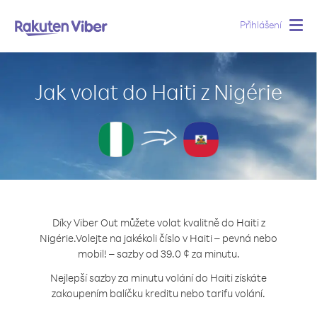
Přihlášení
Togg
navig
Jak volat do Haiti z Nigérie
Díky Viber Out můžete volat kvalitně do Haiti z
Nigérie.
Volejte na jakékoli číslo v Haiti – pevná nebo
mobil! – sazby od 39.0 ¢ za minutu.
Nejlepší sazby za minutu volání do Haiti získáte
zakoupením balíčku kreditu nebo tarifu volání.