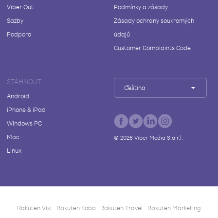
Viber Out
Podmínky a zásady
Sazby
Zásady ochrany soukromých
Podpora
údajů
Customer Complaints Code
STÁHNOUT
Čeština
Android
iPhone & iPad
Windows PC
Mac
©
2026
Viber Media S.à r.l.
Linux
Rakuten Viki
Rakuten Kobo
Rakuten Travel
Rakuten Marketing