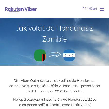
Přihlášení
Togg
navig
Jak volat do Honduras z
Zambie
Díky Viber Out můžete volat kvalitně do Honduras z
Zambie.
Volejte na jakékoli číslo v Honduras – pevná nebo
mobil! – sazby od 22.0 ¢ za minutu.
Nejlepší sazby za minutu volání do Honduras získáte
zakoupením balíčku kreditu nebo tarifu volání.