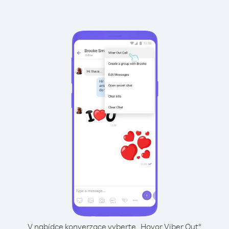
V nabídce konverzace vyberte „Hovor Viber Out“