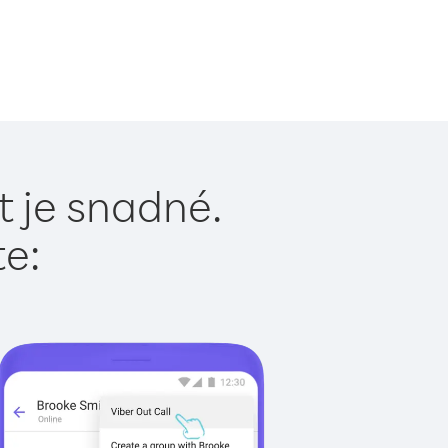
 je snadné.
te: