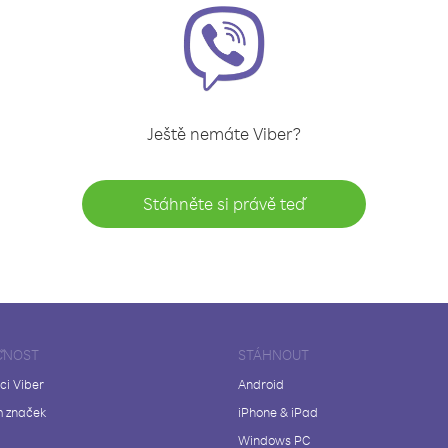
Ještě nemáte Viber?
Stáhněte si právě teď
ČNOST
STÁHNOUT
ci Viber
Android
 značek
iPhone & iPad
Windows PC