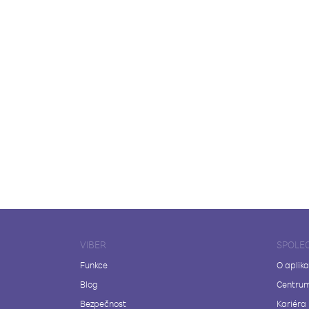
VIBER
SPOLE
Funkce
O aplika
Blog
Centrum
Bezpečnost
Kariéra