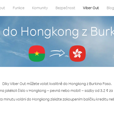
out
Funkce
Komunity
Bezpečnost
Viber Out
Blo
t do Hongkong z Bur
Díky Viber Out můžete volat kvalitně do Hongkong z Burkina Faso.
 na jakékoli číslo v Hongkong – pevná nebo mobil! – sazby od 3.2 ¢ za
za minutu volání do Hongkong získáte zakoupením balíčku kreditu neb