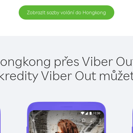
Zobrazit sazby volání do Hongkong
Hongkong přes Viber Out
kredity Viber Out může