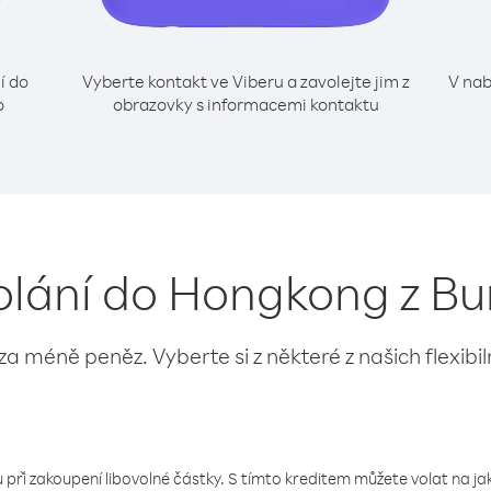
í do
Vyberte kontakt ve Viberu a zavolejte jim z
V nab
o
obrazovky s informacemi kontaktu
volání do Hongkong z Bu
 za méně peněz. Vyberte si z některé z našich flexibi
 při zakoupení libovolné částky. S tímto kreditem můžete volat na jaké