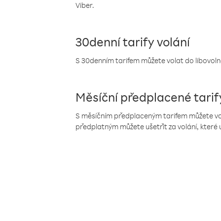
Viber.
30denní tarify volání
S 30denním tarifem můžete volat do libovolné
Měsíční předplacené tarif
S měsíčním předplaceným tarifem můžete volat
předplatným můžete ušetřit za volání, které 