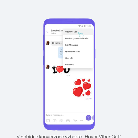
V nabídce konverzace vyberte „Hovor Viber Out“