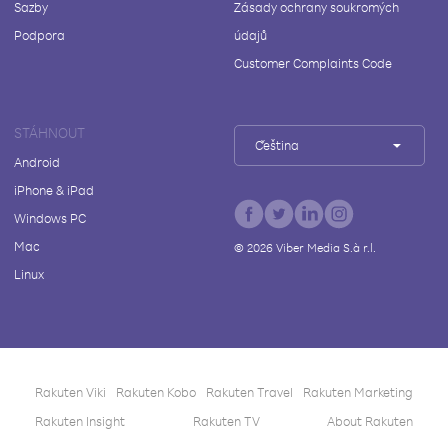
Sazby
Zásady ochrany soukromých
Podpora
údajů
Customer Complaints Code
STÁHNOUT
Čeština
Android
iPhone & iPad
Windows PC
Mac
©
2026
Viber Media S.à r.l.
Linux
Rakuten Viki
Rakuten Kobo
Rakuten Travel
Rakuten Marketing
Rakuten Insight
Rakuten TV
About Rakuten