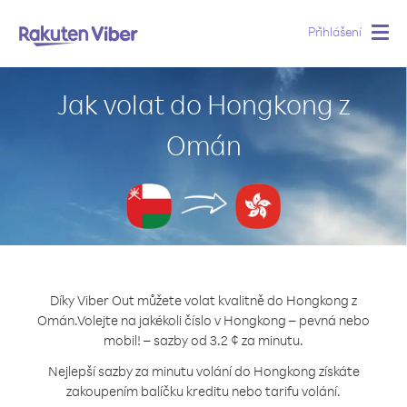
Přihlášení
Togg
navig
Jak volat do Hongkong z
Omán
Díky Viber Out můžete volat kvalitně do Hongkong z
Omán.
Volejte na jakékoli číslo v Hongkong – pevná nebo
mobil! – sazby od 3.2 ¢ za minutu.
Nejlepší sazby za minutu volání do Hongkong získáte
zakoupením balíčku kreditu nebo tarifu volání.