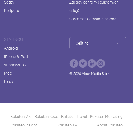
Sazby
Zásady ochrany soukromých
Podpora
údajů
Customer Complaints Code
STÁHNOUT
Čeština
Android
iPhone & iPad
Windows PC
Mac
©
2026
Viber Media S.à r.l.
Linux
Rakuten Viki
Rakuten Kobo
Rakuten Travel
Rakuten Marketing
Rakuten Insight
Rakuten TV
About Rakuten