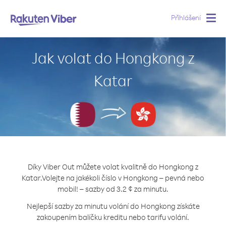
Přihlášení
Togg
navig
Jak volat do Hongkong z
Katar
Díky Viber Out můžete volat kvalitně do Hongkong z
Katar.
Volejte na jakékoli číslo v Hongkong – pevná nebo
mobil! – sazby od 3.2 ¢ za minutu.
Nejlepší sazby za minutu volání do Hongkong získáte
zakoupením balíčku kreditu nebo tarifu volání.