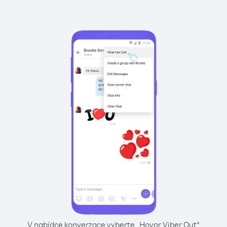
V nabídce konverzace vyberte „Hovor Viber Out“