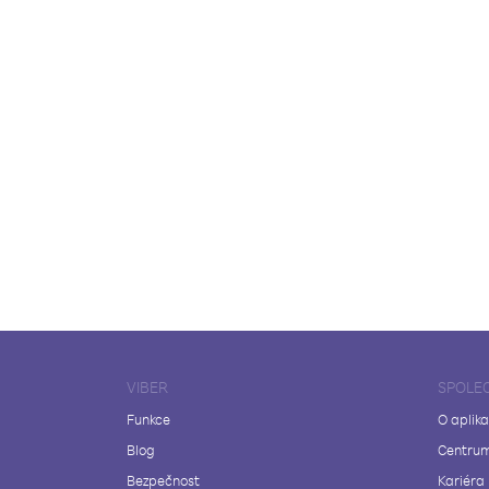
VIBER
SPOLE
Funkce
O aplika
Blog
Centrum
Bezpečnost
Kariéra