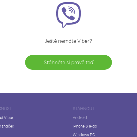
Ještě nemáte Viber?
Stáhněte si právě teď
ČNOST
STÁHNOUT
ci Viber
Android
 značek
iPhone & iPad
Windows PC