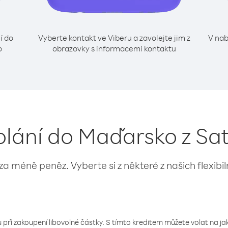
í do
Vyberte kontakt ve Viberu a zavolejte jim z
V nab
o
obrazovky s informacemi kontaktu
olání do Maďarsko z Sa
 za méně peněz. Vyberte si z některé z našich flexibi
 při zakoupení libovolné částky. S tímto kreditem můžete volat na jaké