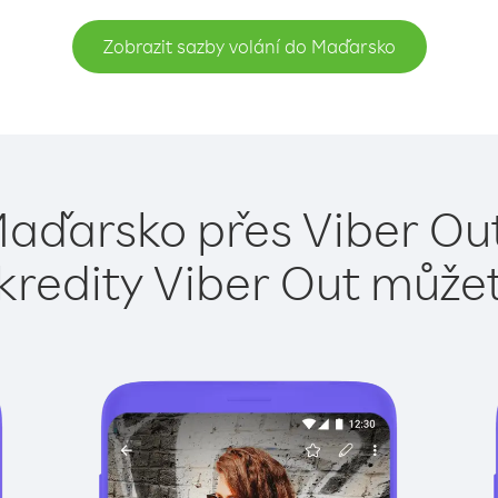
Zobrazit sazby volání do Maďarsko
Maďarsko přes Viber Out
kredity Viber Out může