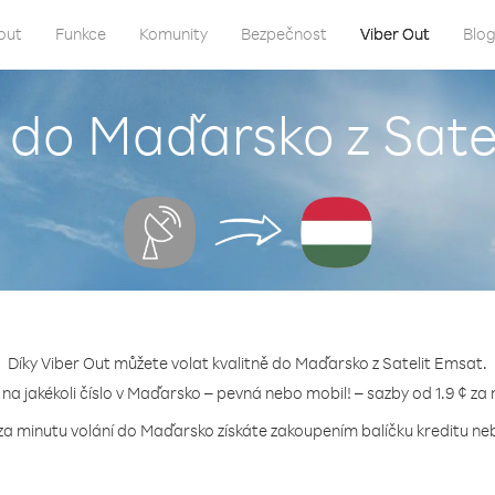
out
Funkce
Komunity
Bezpečnost
Viber Out
Blo
t do Maďarsko z Sate
Díky Viber Out můžete volat kvalitně do Maďarsko z Satelit Emsat.
 na jakékoli číslo v Maďarsko – pevná nebo mobil! – sazby od 1.9 ¢ za
za minutu volání do Maďarsko získáte zakoupením balíčku kreditu neb