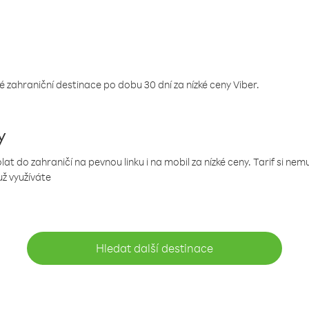
 zahraniční destinace po dobu 30 dní za nízké ceny Viber.
y
 do zahraničí na pevnou linku i na mobil za nízké ceny. Tarif si ne
už využíváte
Hledat další destinace