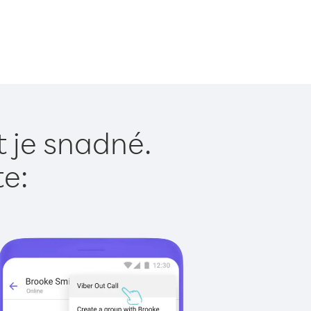
 je snadné.
te: