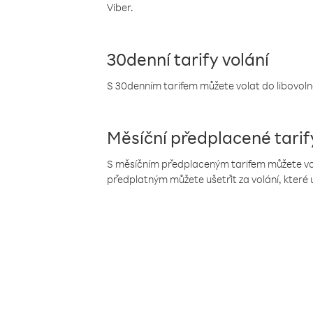
Viber.
30denní tarify volání
S 30denním tarifem můžete volat do libovolné
Měsíční předplacené tarif
S měsíčním předplaceným tarifem můžete volat
předplatným můžete ušetřit za volání, které 