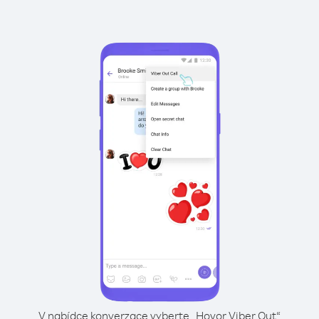
V nabídce konverzace vyberte „Hovor Viber Out“