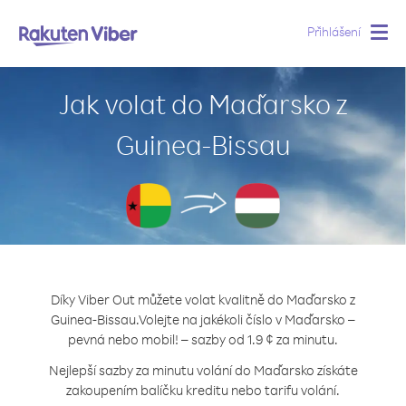
Přihlášení
Togg
navig
Jak volat do Maďarsko z
Guinea-Bissau
Díky Viber Out můžete volat kvalitně do Maďarsko z
Guinea-Bissau.
Volejte na jakékoli číslo v Maďarsko –
pevná nebo mobil! – sazby od 1.9 ¢ za minutu.
Nejlepší sazby za minutu volání do Maďarsko získáte
zakoupením balíčku kreditu nebo tarifu volání.