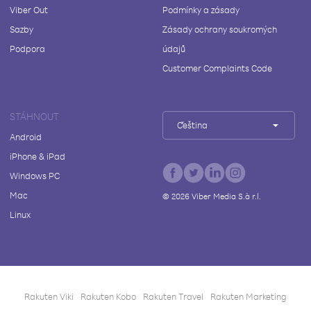
Viber Out
Podmínky a zásady
Sazby
Zásady ochrany soukromých
Podpora
údajů
Customer Complaints Code
STÁHNOUT
Čeština
Android
iPhone & iPad
Windows PC
Mac
©
2026
Viber Media S.à r.l.
Linux
Rakuten Viki
Rakuten Kobo
Rakuten Travel
Rakuten Marketing