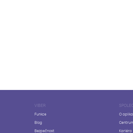
VIBER
SPOLE
Funkce
O aplika
Blog
Centrum
Bezpečnost
Kariéra