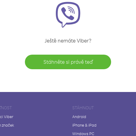
Ještě nemáte Viber?
Stáhněte si právě teď
ČNOST
STÁHNOUT
ci Viber
Android
 značek
iPhone & iPad
Windows PC