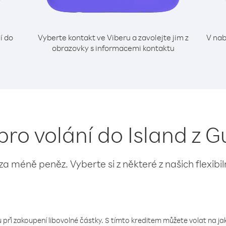
í do
Vyberte kontakt ve Viberu a zavolejte jim z
V nab
obrazovky s informacemi kontaktu
pro volání do Island z 
 za méně peněz. Vyberte si z některé z našich flexibi
 při zakoupení libovolné částky. S tímto kreditem můžete volat na jaké