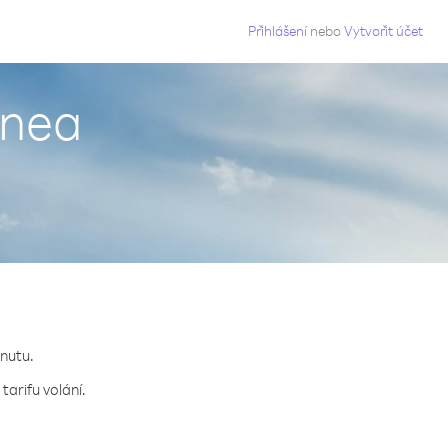
g
Přihlášení
nebo
Vytvořit účet
inea
inutu.
tarifu volání.