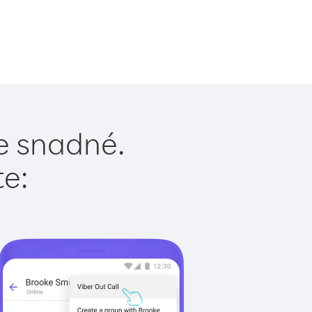
je snadné.
te: