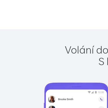
Volání do
S 