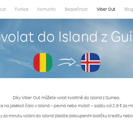
out
Funkce
Komunity
Bezpečnost
Viber Out
Blo
 volat do Island z Gu
Díky Viber Out můžete volat kvalitně do Island z Guinea.
te na jakékoli číslo v Island – pevná nebo mobil! – sazby od 2.9 ¢ za m
y za minutu volání do Island získáte zakoupením balíčku kreditu nebo 