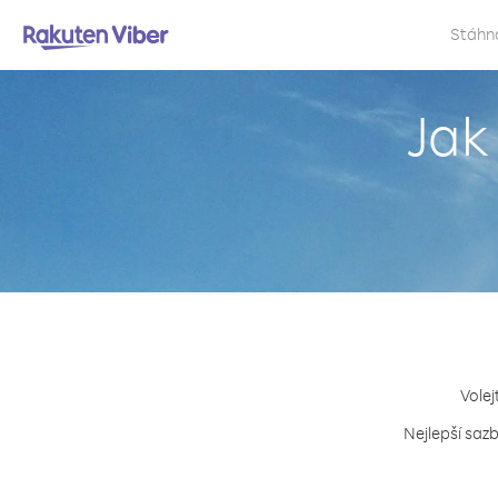
Stáhn
Jak
Volej
Nejlepší sazb