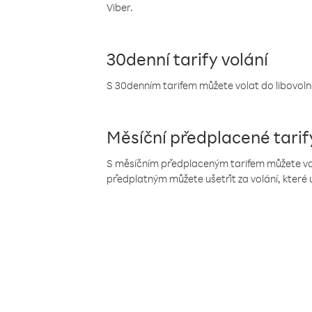
Viber.
30denní tarify volání
S 30denním tarifem můžete volat do libovolné
Měsíční předplacené tarif
S měsíčním předplaceným tarifem můžete volat
předplatným můžete ušetřit za volání, které 