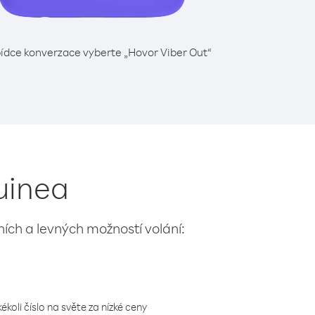
ídce konverzace vyberte „Hovor Viber Out“
Guinea
lních a levných možností volání:
koli číslo na světe za nízké ceny