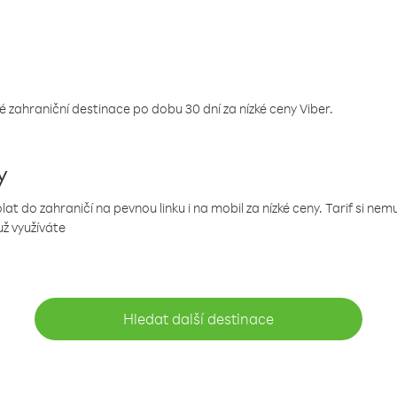
 zahraniční destinace po dobu 30 dní za nízké ceny Viber.
y
 do zahraničí na pevnou linku i na mobil za nízké ceny. Tarif si ne
už využíváte
Hledat další destinace