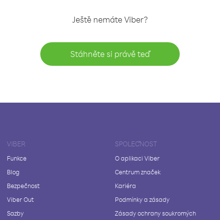
Ještě nemáte Viber?
Stáhněte si právě teď
VIBER
SPOLEČNOST
Funkce
O aplikaci Viber
Blog
Centrum značek
Bezpečnost
Kariéra
Viber Out
Podmínky a zásady
Sazby
Zásady ochrany soukromých