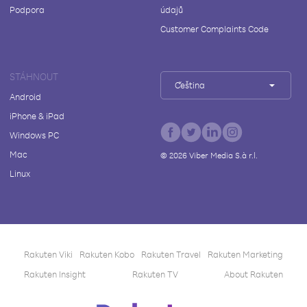
Podpora
údajů
Customer Complaints Code
STÁHNOUT
Čeština
Android
iPhone & iPad
Windows PC
Mac
©
2026
Viber Media S.à r.l.
Linux
Rakuten Viki
Rakuten Kobo
Rakuten Travel
Rakuten Marketing
Rakuten Insight
Rakuten TV
About Rakuten