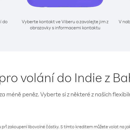
í do
Vyberte kontakt ve Viberu a zavolejte jim z
V nab
obrazovky s informacemi kontaktu
pro volání do Indie z B
 za méně peněz. Vyberte si z některé z našich flexibi
 při zakoupení libovolné částky. S tímto kreditem můžete volat na jaké