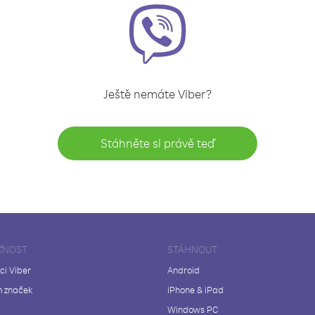
Ještě nemáte Viber?
Stáhněte si právě teď
ČNOST
STÁHNOUT
ci Viber
Android
 značek
iPhone & iPad
Windows PC