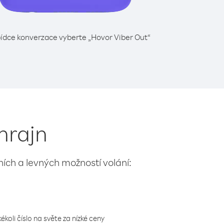
ídce konverzace vyberte „Hovor Viber Out“
ahrajn
lních a levných možností volání:
koli číslo na světe za nízké ceny