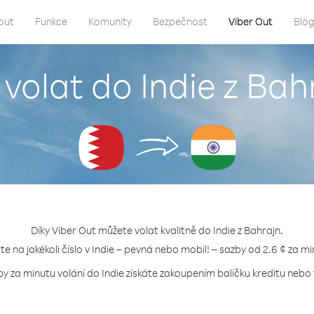
out
Funkce
Komunity
Bezpečnost
Viber Out
Blo
 volat do Indie z Bah
Díky Viber Out můžete volat kvalitně do Indie z Bahrajn.
jte na jakékoli číslo v Indie – pevná nebo mobil! – sazby od 2.6 ¢ za mi
by za minutu volání do Indie získáte zakoupením balíčku kreditu nebo t