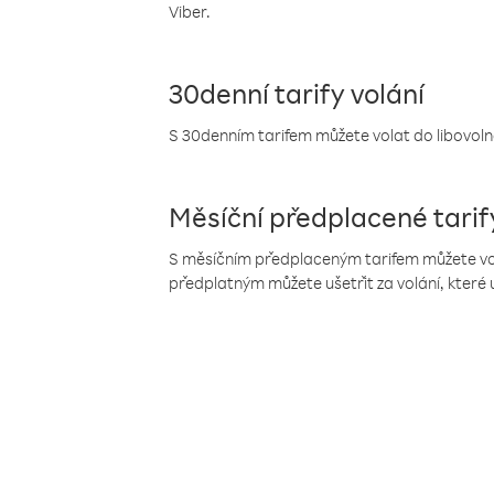
Viber.
30denní tarify volání
S 30denním tarifem můžete volat do libovolné
Měsíční předplacené tarif
S měsíčním předplaceným tarifem můžete volat
předplatným můžete ušetřit za volání, které 