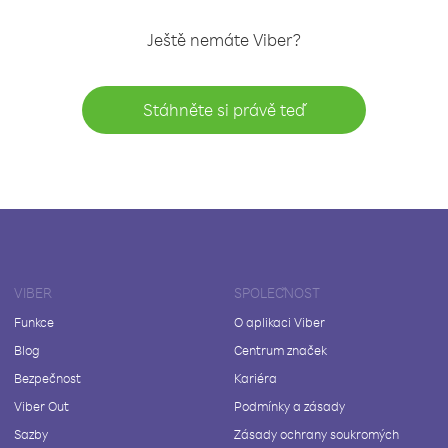
Ještě nemáte Viber?
Stáhněte si právě teď
VIBER
SPOLEČNOST
Funkce
O aplikaci Viber
Blog
Centrum značek
Bezpečnost
Kariéra
Viber Out
Podmínky a zásady
Sazby
Zásady ochrany soukromých