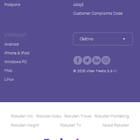
Podpora
údajů
Customer Complaints Code
STÁHNOUT
Čeština
Android
iPhone & iPad
Windows PC
Mac
©
2026
Viber Media S.à r.l.
Linux
Rakuten Viki
Rakuten Kobo
Rakuten Travel
Rakuten Marketing
Rakuten Insight
Rakuten TV
About Rakuten