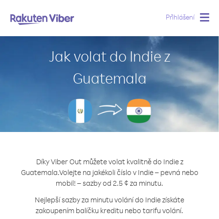
Přihlášení
Togg
navig
Jak volat do Indie z
Guatemala
Díky Viber Out můžete volat kvalitně do Indie z
Guatemala.
Volejte na jakékoli číslo v Indie – pevná nebo
mobil! – sazby od 2.5 ¢ za minutu.
Nejlepší sazby za minutu volání do Indie získáte
zakoupením balíčku kreditu nebo tarifu volání.