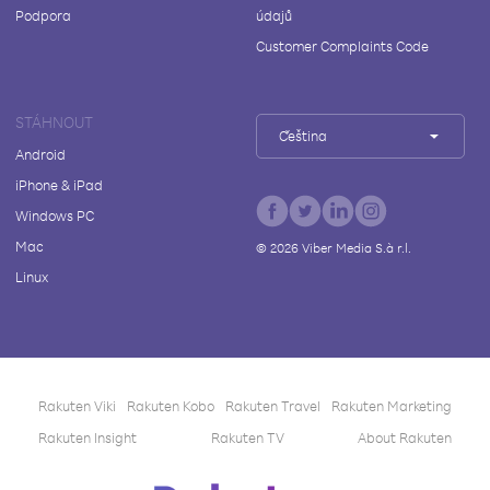
Podpora
údajů
Customer Complaints Code
STÁHNOUT
Čeština
Android
iPhone & iPad
Windows PC
Mac
©
2026
Viber Media S.à r.l.
Linux
Rakuten Viki
Rakuten Kobo
Rakuten Travel
Rakuten Marketing
Rakuten Insight
Rakuten TV
About Rakuten