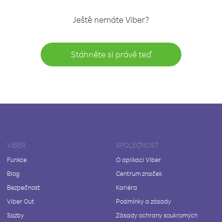
Ještě nemáte Viber?
Stáhněte si právě teď
VIBER
SPOLEČNOST
Funkce
O aplikaci Viber
Blog
Centrum značek
Bezpečnost
Kariéra
Viber Out
Podmínky a zásady
Sazby
Zásady ochrany soukromých