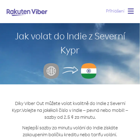
Přihlášení
Togg
navig
Jak volat do Indie z Severní
Kypr
Díky Viber Out můžete volat kvalitně do Indie z Severní
Kypr.
Volejte na jakékoli číslo v Indie – pevná nebo mobil! –
sazby od 2.5 ¢ za minutu.
Nejlepší sazby za minutu volání do Indie získáte
zakoupením balíčku kreditu nebo tarifu volání.