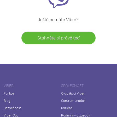
Ještě nemáte Viber?
Stáhněte si právě teď
VIBER
SPOLEČNOST
Funkce
O aplikaci Viber
Blog
Centrum značek
Bezpečnost
Kariéra
Viber Out
Podmínky a zásady