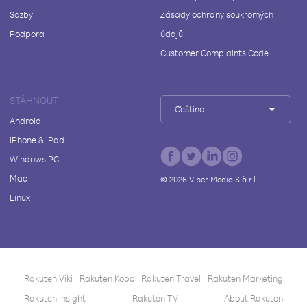
Sazby
Zásady ochrany soukromých
Podpora
údajů
Customer Complaints Code
STÁHNOUT
Čeština
Android
iPhone & iPad
Windows PC
Mac
©
2026
Viber Media S.à r.l.
Linux
Rakuten Viki
Rakuten Kobo
Rakuten Travel
Rakuten Marketing
Rakuten Insight
Rakuten TV
About Rakuten