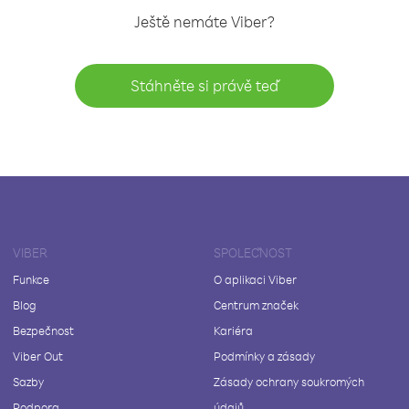
Ještě nemáte Viber?
Stáhněte si právě teď
VIBER
SPOLEČNOST
Funkce
O aplikaci Viber
Blog
Centrum značek
Bezpečnost
Kariéra
Viber Out
Podmínky a zásady
Sazby
Zásady ochrany soukromých
Podpora
údajů