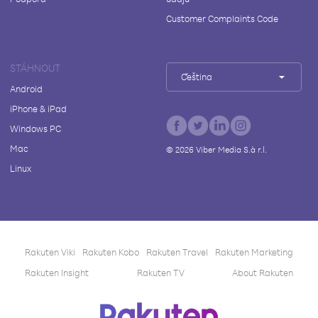
Customer Complaints Code
STÁHNOUT
Čeština
Android
iPhone & iPad
Windows PC
Mac
©
2026
Viber Media S.à r.l.
Linux
Rakuten Viki
Rakuten Kobo
Rakuten Travel
Rakuten Marketing
Rakuten Insight
Rakuten TV
About Rakuten