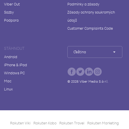
Viber Out
Podmínky a zásady
Sazby
Zásady ochrany soukromých
Podpora
údajů
Customer Complaints Code
STÁHNOUT
Čeština
Android
iPhone & iPad
Windows PC
Mac
©
2026
Viber Media S.à r.l.
Linux
Rakuten Viki
Rakuten Kobo
Rakuten Travel
Rakuten Marketing