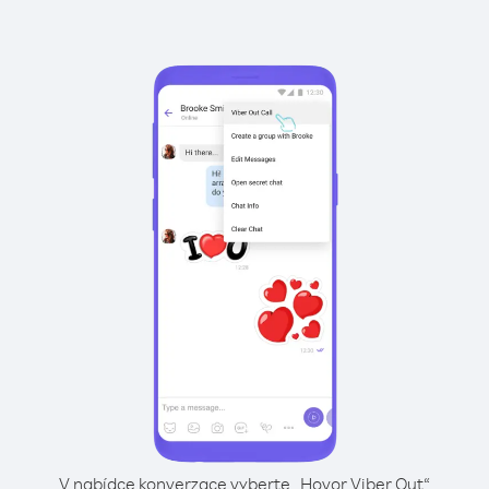
V nabídce konverzace vyberte „Hovor Viber Out“