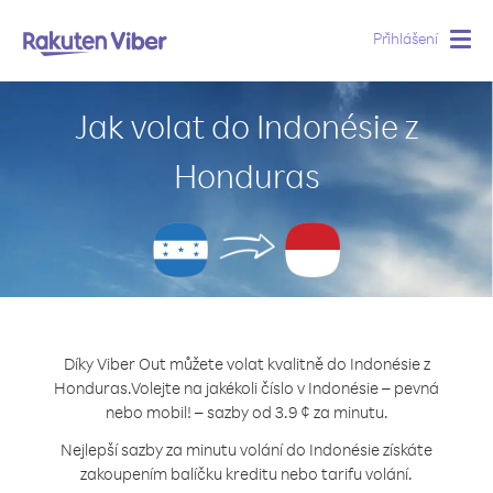
Přihlášení
Togg
navig
Jak volat do Indonésie z
Honduras
Díky Viber Out můžete volat kvalitně do Indonésie z
Honduras.
Volejte na jakékoli číslo v Indonésie – pevná
nebo mobil! – sazby od 3.9 ¢ za minutu.
Nejlepší sazby za minutu volání do Indonésie získáte
zakoupením balíčku kreditu nebo tarifu volání.