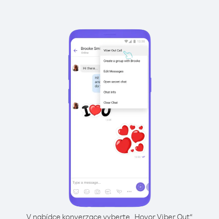
V nabídce konverzace vyberte „Hovor Viber Out“