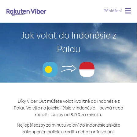
Přihlášení
Togg
navig
Jak volat do Indonésie z
Palau
Díky Viber Out můžete volat kvalitně do Indonésie z
Palau.
Volejte na jakékoli číslo v Indonésie – pevná nebo
mobil! – sazby od 3.9 ¢ za minutu.
Nejlepší sazby za minutu volání do Indonésie získáte
zakoupením balíčku kreditu nebo tarifu volání.