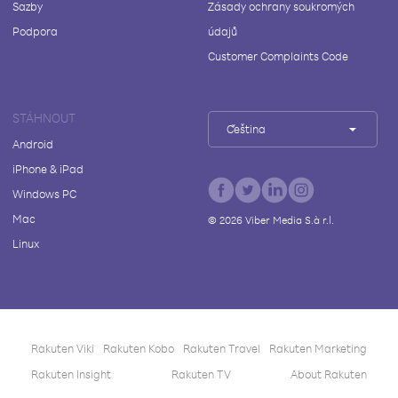
Sazby
Zásady ochrany soukromých
Podpora
údajů
Customer Complaints Code
STÁHNOUT
Čeština
Android
iPhone & iPad
Windows PC
Mac
©
2026
Viber Media S.à r.l.
Linux
Rakuten Viki
Rakuten Kobo
Rakuten Travel
Rakuten Marketing
Rakuten Insight
Rakuten TV
About Rakuten