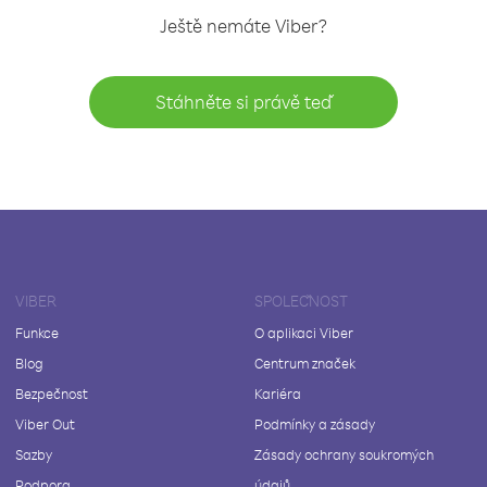
Ještě nemáte Viber?
Stáhněte si právě teď
VIBER
SPOLEČNOST
Funkce
O aplikaci Viber
Blog
Centrum značek
Bezpečnost
Kariéra
Viber Out
Podmínky a zásady
Sazby
Zásady ochrany soukromých
Podpora
údajů