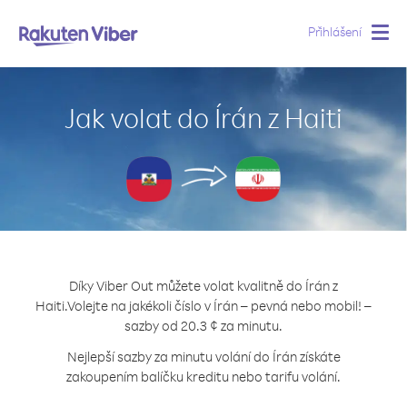
Přihlášení
Togg
navig
Jak volat do Írán z Haiti
Díky Viber Out můžete volat kvalitně do Írán z
Haiti.
Volejte na jakékoli číslo v Írán – pevná nebo mobil! –
sazby od 20.3 ¢ za minutu.
Nejlepší sazby za minutu volání do Írán získáte
zakoupením balíčku kreditu nebo tarifu volání.