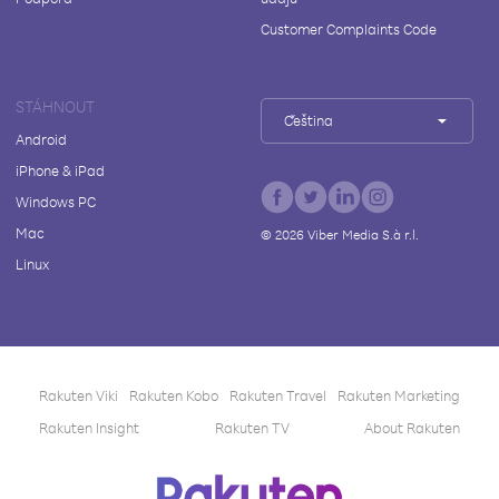
Customer Complaints Code
STÁHNOUT
Čeština
Android
iPhone & iPad
Windows PC
Mac
©
2026
Viber Media S.à r.l.
Linux
Rakuten Viki
Rakuten Kobo
Rakuten Travel
Rakuten Marketing
Rakuten Insight
Rakuten TV
About Rakuten