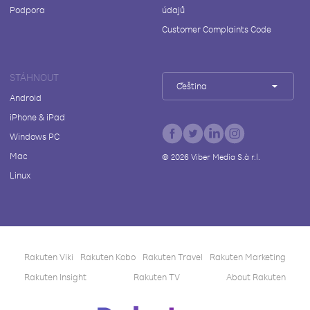
Podpora
údajů
Customer Complaints Code
STÁHNOUT
Čeština
Android
iPhone & iPad
Windows PC
Mac
©
2026
Viber Media S.à r.l.
Linux
Rakuten Viki
Rakuten Kobo
Rakuten Travel
Rakuten Marketing
Rakuten Insight
Rakuten TV
About Rakuten