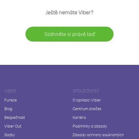
Ještě nemáte Viber?
Stáhněte si právě teď
VIBER
SPOLEČNOST
Funkce
O aplikaci Viber
Blog
Centrum značek
Bezpečnost
Kariéra
Viber Out
Podmínky a zásady
Sazby
Zásady ochrany soukromých