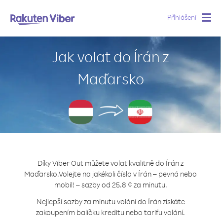
Přihlášení
Togg
navig
Jak volat do Írán z
Maďarsko
Díky Viber Out můžete volat kvalitně do Írán z
Maďarsko.
Volejte na jakékoli číslo v Írán – pevná nebo
mobil! – sazby od 25.8 ¢ za minutu.
Nejlepší sazby za minutu volání do Írán získáte
zakoupením balíčku kreditu nebo tarifu volání.