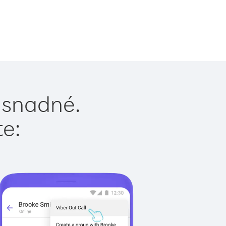
e snadné.
te: