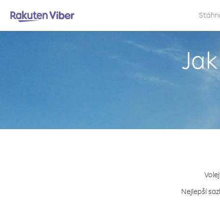
Stáhn
Jak
Volej
Nejlepší saz