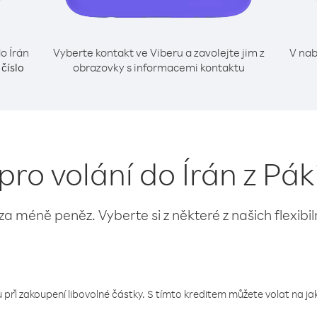
o Írán
Vyberte kontakt ve Viberu a zavolejte jim z
V nab
obrazovky s informacemi kontaktu
 číslo
pro volání do Írán z Pá
 za méně peněz. Vyberte si z některé z našich flexibi
 při zakoupení libovolné částky. S tímto kreditem můžete volat na jaké