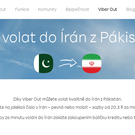
out
Funkce
Komunity
Bezpečnost
Viber Out
Blo
 volat do Írán z Páki
Díky Viber Out můžete volat kvalitně do Írán z Pákistán.
te na jakékoli číslo v Írán – pevná nebo mobil! – sazby od 20.3 ¢ za m
by za minutu volání do Írán získáte zakoupením balíčku kreditu nebo t