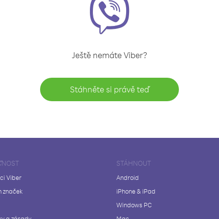
Ještě nemáte Viber?
Stáhněte si právě teď
ČNOST
STÁHNOUT
ci Viber
Android
 značek
iPhone & iPad
Windows PC
y a zásady
Mac