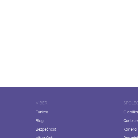
VIBER
SPOLE
Funkce
O aplika
Blog
Centrum
Bezpečnost
Kariéra
Viber Out
Podmínk