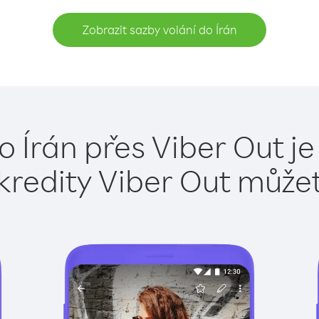
Zobrazit sazby volání do Írán
o Írán přes Viber Out j
kredity Viber Out může