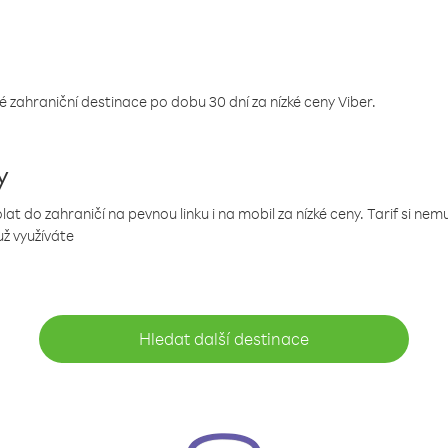
 zahraniční destinace po dobu 30 dní za nízké ceny Viber.
y
 do zahraničí na pevnou linku i na mobil za nízké ceny. Tarif si ne
už využíváte
Hledat další destinace