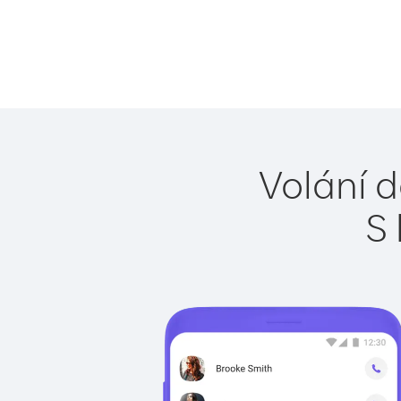
Volání d
S 