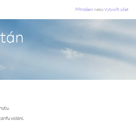
g
Přihlášení
nebo
Vytvořit účet
stán
inutu.
arifu volání.